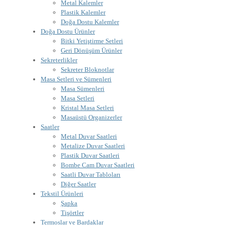
Metal Kalemler
Plastik Kalemler
Doğa Dostu Kalemler
Doğa Dostu Ürünler
Bitki Yetiştirme Setleri
Geri Dönüşüm Ürünler
Sekreterlikler
Sekreter Bloknotlar
Masa Setleri ve Sümenleri
Masa Sümenleri
Masa Setleri
Kristal Masa Setleri
Masaüstü Organizerler
Saatler
Metal Duvar Saatleri
Metalize Duvar Saatleri
Plastik Duvar Saatleri
Bombe Cam Duvar Saatleri
Saatli Duvar Tabloları
Diğer Saatler
Tekstil Ürünleri
Şapka
Tişörtler
Termoslar ve Bardaklar