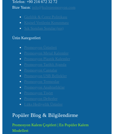
Telefon: +90 216 672 32 72
Bize Yazın:
info@kulepromosyon.com
Gizlilik & Çerez Politikası
Kişisel Verilerin Korunması
Sık Sorulan Sorular (sss)
Ürün Kategorileri
Promosyon Ürünleri
Promosyon Metal Kalemler
Promosyon Plastik Kalemler
Promosyon Tarihli Ajanda
Promosyon Çantalar
Promosyon USB Bellekler
Promosyon Termoslar
Promosyon Anahtarlıklar
Promosyon Tişört
Promosyon Defterler
Lüks Hediyelik Ürünler
Popüler Blog & Bilgilendirme
Promosyon Kalem Çeşitleri | En Popüler Kalem
Modelleri