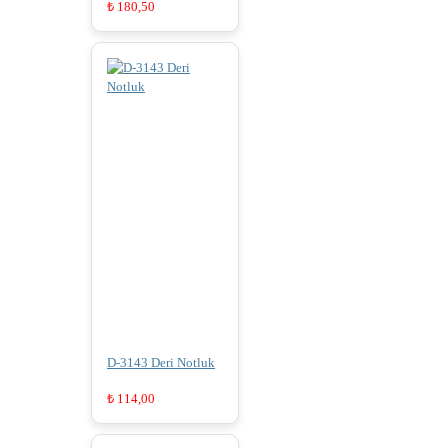
₺
180,50
D-3143 Deri Notluk
₺
114,00