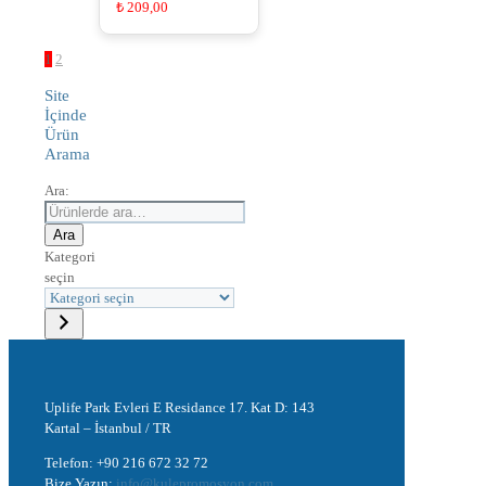
₺
209,00
1
2
Site
İçinde
Ürün
Arama
Ara:
Ara
Kategori
seçin
Uplife Park Evleri E Residance 17. Kat D: 143
Kartal – İstanbul / TR
Telefon: +90 216 672 32 72
Bize Yazın:
info@kulepromosyon.com