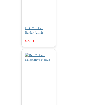
D-3825-S Deri
Bardak Altlığı
₺
233,60