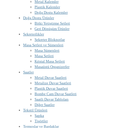
Metal Kalemler
Plastik Kalemler
Doğa Dostu Kalemler
Doğa Dostu Ürünler
Bitki Yetiştirme Setleri
Geri Dönüşüm Ürünler
Sekreterlikler
Sekreter Bloknotlar
Masa Setleri ve Sümenleri
Masa Sümenleri
Masa Setleri
Kristal Masa Setleri
Masaüstü Organizerler
Saatler
Metal Duvar Saatleri
Metalize Duvar Saatleri
Plastik Duvar Saatleri
Bombe Cam Duvar Saatleri
Saatli Duvar Tabloları
Diğer Saatler
Tekstil Ürünleri
Şapka
Tişörtler
Termoslar ve Bardaklar