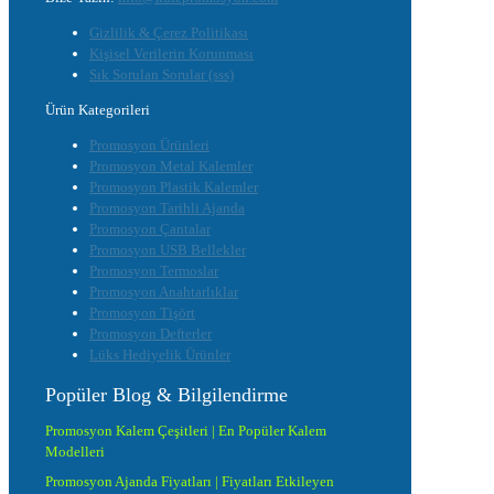
Gizlilik & Çerez Politikası
Kişisel Verilerin Korunması
Sık Sorulan Sorular (sss)
Ürün Kategorileri
Promosyon Ürünleri
Promosyon Metal Kalemler
Promosyon Plastik Kalemler
Promosyon Tarihli Ajanda
Promosyon Çantalar
Promosyon USB Bellekler
Promosyon Termoslar
Promosyon Anahtarlıklar
Promosyon Tişört
Promosyon Defterler
Lüks Hediyelik Ürünler
Popüler Blog & Bilgilendirme
Promosyon Kalem Çeşitleri | En Popüler Kalem
Modelleri
Promosyon Ajanda Fiyatları | Fiyatları Etkileyen