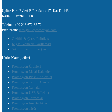
Uplife Park Evleri E Residance 17. Kat D: 143
Kartal – İstanbul / TR
Telefon: +90 216 672 32 72
Bize Yazın:
info@kulepromosyon.com
Gizlilik & Çerez Politikası
Kişisel Verilerin Korunması
Sık Sorulan Sorular (sss)
Ürün Kategorileri
Promosyon Ürünleri
Promosyon Metal Kalemler
Promosyon Plastik Kalemler
Promosyon Tarihli Ajanda
Promosyon Çantalar
Promosyon USB Bellekler
Promosyon Termoslar
Promosyon Anahtarlıklar
Promosyon Tişört