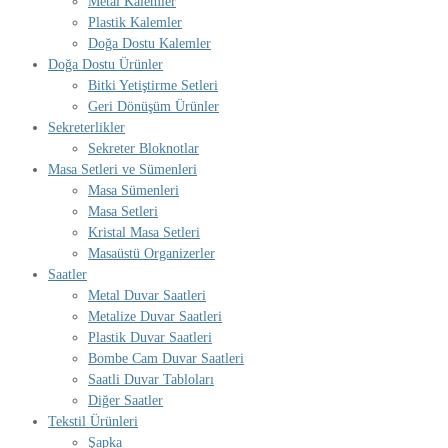
Metal Kalemler
Plastik Kalemler
Doğa Dostu Kalemler
Doğa Dostu Ürünler
Bitki Yetiştirme Setleri
Geri Dönüşüm Ürünler
Sekreterlikler
Sekreter Bloknotlar
Masa Setleri ve Sümenleri
Masa Sümenleri
Masa Setleri
Kristal Masa Setleri
Masaüstü Organizerler
Saatler
Metal Duvar Saatleri
Metalize Duvar Saatleri
Plastik Duvar Saatleri
Bombe Cam Duvar Saatleri
Saatli Duvar Tabloları
Diğer Saatler
Tekstil Ürünleri
Şapka