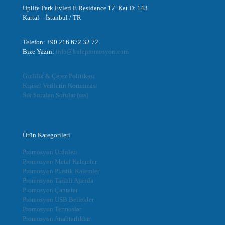
Uplife Park Evleri E Residance 17. Kat D: 143
Kartal – İstanbul / TR
Telefon: +90 216 672 32 72
Bize Yazın:
info@kulepromosyon.com
Gizlilik & Çerez Politikası
Kişisel Verilerin Korunması
Sık Sorulan Sorular (sss)
Ürün Kategorileri
Promosyon Ürünleri
Promosyon Metal Kalemler
Promosyon Plastik Kalemler
Promosyon Tarihli Ajanda
Promosyon Çantalar
Promosyon USB Bellekler
Promosyon Termoslar
Promosyon Anahtarlıklar