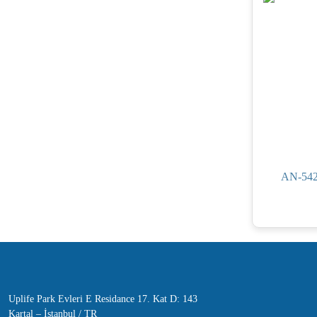
AN-542
Uplife Park Evleri E Residance 17. Kat D: 143
Kartal – İstanbul / TR