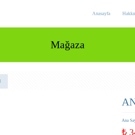
Anasayfa
Hakkı
Mağaza
AN
Ana Sa
₺
3