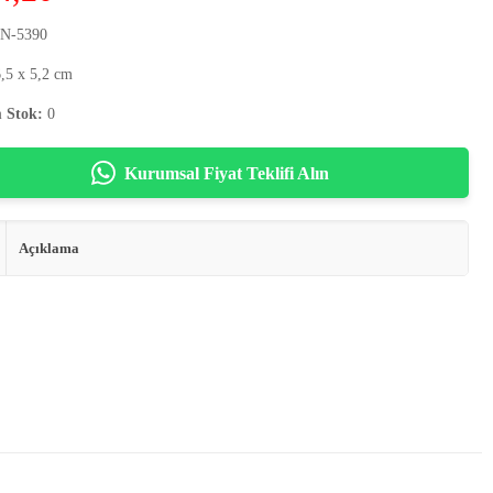
N-5390
,5 x 5,2 cm
 Stok:
0
Kurumsal Fiyat Teklifi Alın
Açıklama