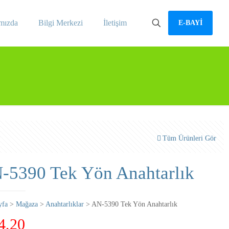
mızda
Bilgi Merkezi
İletişim
E-BAYİ
Tüm Ürünleri Gör
-5390 Tek Yön Anahtarlık
yfa
>
Mağaza
>
Anahtarlıklar
> AN-5390 Tek Yön Anahtarlık
4,20