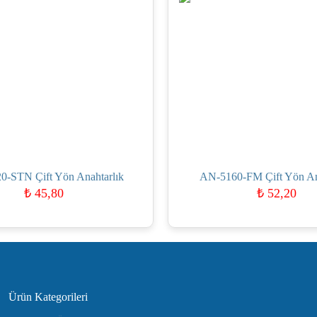
0-STN Çift Yön Anahtarlık
AN-5160-FM Çift Yön An
₺
45,80
₺
52,20
Ürün Kategorileri