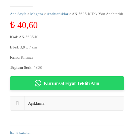
Ana Sayfa
>
Mağaza
>
Anahtarlıklar
> AN-5635-K Tek Yön Anahtarlık
₺
40,60
Kod:
AN-5635-K
Ebat:
3,9 x 7 cm
Renk:
Kırmızı
Toplam Stok:
4868
Kurumsal Fiyat Teklifi Alın
Açıklama
İlgili ürünler