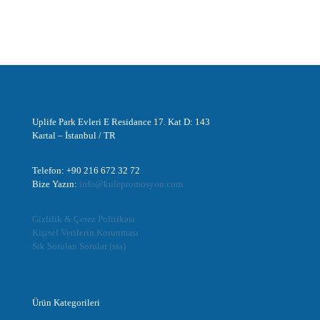
Uplife Park Evleri E Residance 17. Kat D: 143
Kartal – İstanbul / TR
Telefon: +90 216 672 32 72
Bize Yazın:
info@kulepromosyon.com
Gizlilik & Çerez Politikası
Kişisel Verilerin Korunması
Sık Sorulan Sorular (sss)
Ürün Kategorileri