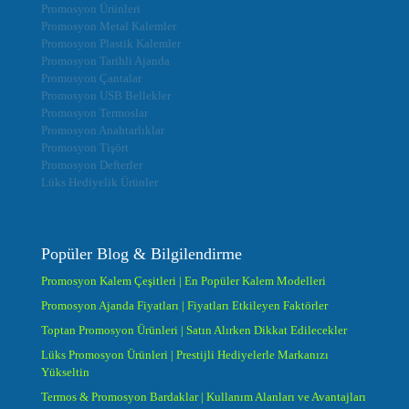
Promosyon Ürünleri
Promosyon Metal Kalemler
Promosyon Plastik Kalemler
Promosyon Tarihli Ajanda
Promosyon Çantalar
Promosyon USB Bellekler
Promosyon Termoslar
Promosyon Anahtarlıklar
Promosyon Tişört
Promosyon Defterler
Lüks Hediyelik Ürünler
Popüler Blog & Bilgilendirme
Promosyon Kalem Çeşitleri | En Popüler Kalem Modelleri
Promosyon Ajanda Fiyatları | Fiyatları Etkileyen Faktörler
Toptan Promosyon Ürünleri | Satın Alırken Dikkat Edilecekler
Lüks Promosyon Ürünleri | Prestijli Hediyelerle Markanızı
Yükseltin
Termos & Promosyon Bardaklar | Kullanım Alanları ve Avantajları