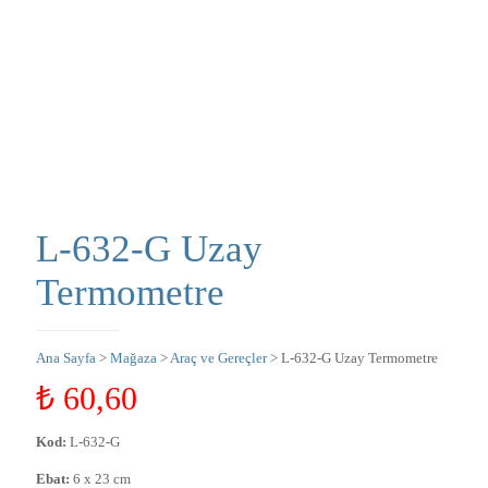
L-632-G Uzay
Termometre
Ana Sayfa
>
Mağaza
>
Araç ve Gereçler
> L-632-G Uzay Termometre
₺
60,60
Kod:
L-632-G
Ebat:
6 x 23 cm