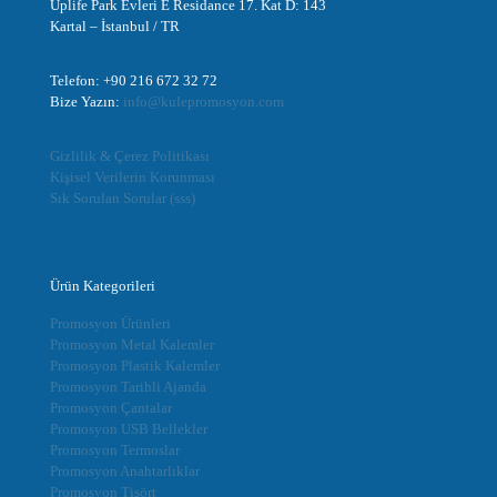
Uplife Park Evleri E Residance 17. Kat D: 143
Kartal – İstanbul / TR
Telefon: +90 216 672 32 72
Bize Yazın:
info@kulepromosyon.com
Gizlilik & Çerez Politikası
Kişisel Verilerin Korunması
Sık Sorulan Sorular (sss)
Ürün Kategorileri
Promosyon Ürünleri
Promosyon Metal Kalemler
Promosyon Plastik Kalemler
Promosyon Tarihli Ajanda
Promosyon Çantalar
Promosyon USB Bellekler
Promosyon Termoslar
Promosyon Anahtarlıklar
Promosyon Tişört