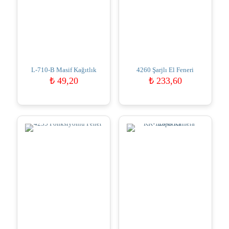
L-710-B Masif Kağıtlık
4260 Şarjlı El Feneri
₺
49,20
₺
233,60