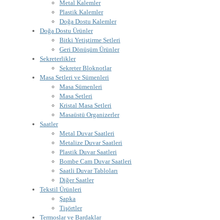
Metal Kalemler
Plastik Kalemler
Doğa Dostu Kalemler
Doğa Dostu Ürünler
Bitki Yetiştirme Setleri
Geri Dönüşüm Ürünler
Sekreterlikler
Sekreter Bloknotlar
Masa Setleri ve Sümenleri
Masa Sümenleri
Masa Setleri
Kristal Masa Setleri
Masaüstü Organizerler
Saatler
Metal Duvar Saatleri
Metalize Duvar Saatleri
Plastik Duvar Saatleri
Bombe Cam Duvar Saatleri
Saatli Duvar Tabloları
Diğer Saatler
Tekstil Ürünleri
Şapka
Tişörtler
Termoslar ve Bardaklar