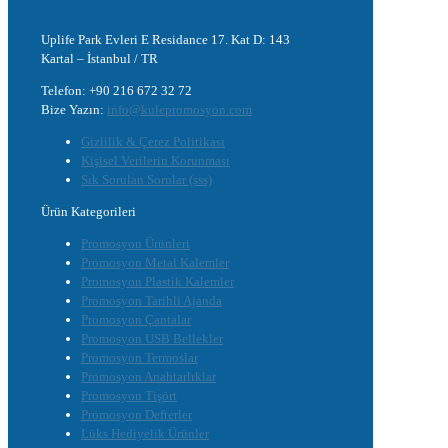
Uplife Park Evleri E Residance 17. Kat D: 143
Kartal – İstanbul / TR
Telefon: +90 216 672 32 72
Bize Yazın:
info@kulepromosyon.com
Gizlilik & Çerez Politikası
Kişisel Verilerin Korunması
Sık Sorulan Sorular (sss)
Ürün Kategorileri
Promosyon Ürünleri
Promosyon Metal Kalemler
Promosyon Plastik Kalemler
Promosyon Tarihli Ajanda
Promosyon Çantalar
Promosyon USB Bellekler
Promosyon Termoslar
Promosyon Anahtarlıklar
Promosyon Tişört
Promosyon Defterler
Lüks Hediyelik Ürünler