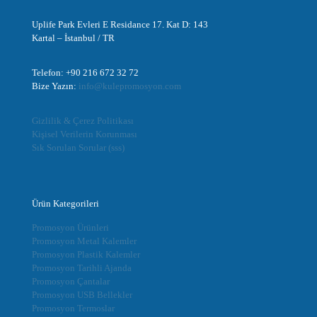
Uplife Park Evleri E Residance 17. Kat D: 143
Kartal – İstanbul / TR
Telefon: +90 216 672 32 72
Bize Yazın:
info@kulepromosyon.com
Gizlilik & Çerez Politikası
Kişisel Verilerin Korunması
Sık Sorulan Sorular (sss)
Ürün Kategorileri
Promosyon Ürünleri
Promosyon Metal Kalemler
Promosyon Plastik Kalemler
Promosyon Tarihli Ajanda
Promosyon Çantalar
Promosyon USB Bellekler
Promosyon Termoslar