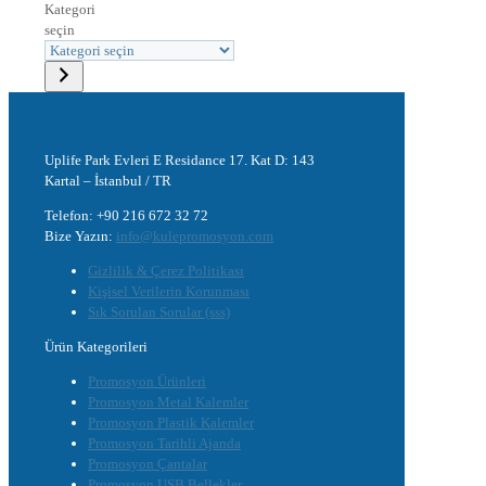
Kategori
seçin
Uplife Park Evleri E Residance 17. Kat D: 143
Kartal – İstanbul / TR
Telefon: +90 216 672 32 72
Bize Yazın:
info@kulepromosyon.com
Gizlilik & Çerez Politikası
Kişisel Verilerin Korunması
Sık Sorulan Sorular (sss)
Ürün Kategorileri
Promosyon Ürünleri
Promosyon Metal Kalemler
Promosyon Plastik Kalemler
Promosyon Tarihli Ajanda
Promosyon Çantalar
Promosyon USB Bellekler