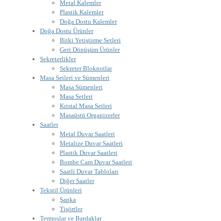
Metal Kalemler
Plastik Kalemler
Doğa Dostu Kalemler
Doğa Dostu Ürünler
Bitki Yetiştirme Setleri
Geri Dönüşüm Ürünler
Sekreterlikler
Sekreter Bloknotlar
Masa Setleri ve Sümenleri
Masa Sümenleri
Masa Setleri
Kristal Masa Setleri
Masaüstü Organizerler
Saatler
Metal Duvar Saatleri
Metalize Duvar Saatleri
Plastik Duvar Saatleri
Bombe Cam Duvar Saatleri
Saatli Duvar Tabloları
Diğer Saatler
Tekstil Ürünleri
Şapka
Tişörtler
Termoslar ve Bardaklar