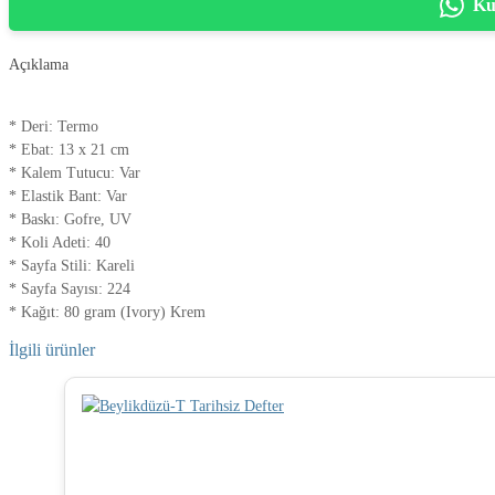
Ku
Açıklama
* Deri: Termo
* Ebat: 13 x 21 cm
* Kalem Tutucu: Var
* Elastik Bant: Var
* Baskı: Gofre, UV
* Koli Adeti: 40
* Sayfa Stili: Kareli
* Sayfa Sayısı: 224
* Kağıt: 80 gram (Ivory) Krem
İlgili ürünler