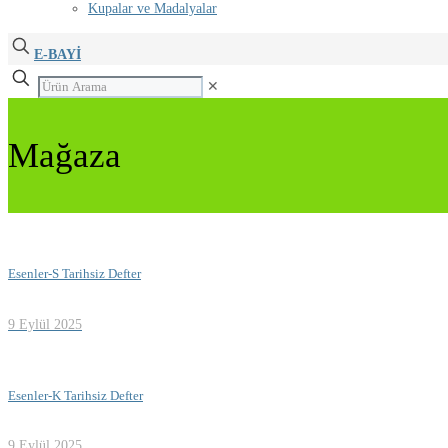
Kupalar ve Madalyalar
E-BAYİ
✕
Mağaza
Esenler-S Tarihsiz Defter
9 Eylül 2025
Esenler-K Tarihsiz Defter
9 Eylül 2025