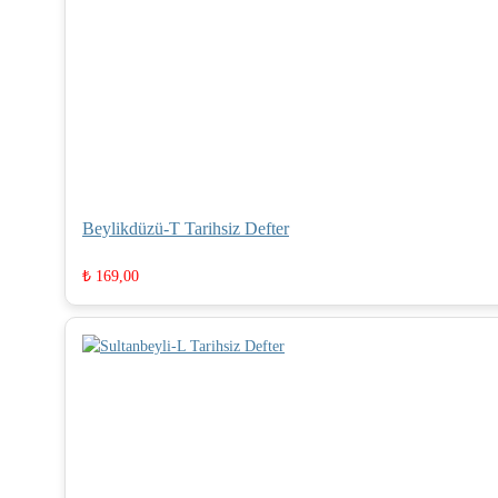
Beylikdüzü-T Tarihsiz Defter
₺
169,00