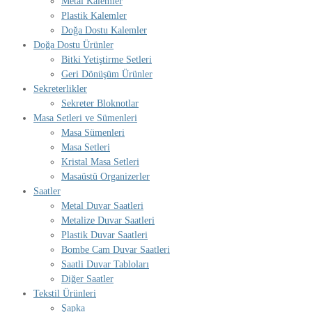
Metal Kalemler
Plastik Kalemler
Doğa Dostu Kalemler
Doğa Dostu Ürünler
Bitki Yetiştirme Setleri
Geri Dönüşüm Ürünler
Sekreterlikler
Sekreter Bloknotlar
Masa Setleri ve Sümenleri
Masa Sümenleri
Masa Setleri
Kristal Masa Setleri
Masaüstü Organizerler
Saatler
Metal Duvar Saatleri
Metalize Duvar Saatleri
Plastik Duvar Saatleri
Bombe Cam Duvar Saatleri
Saatli Duvar Tabloları
Diğer Saatler
Tekstil Ürünleri
Şapka