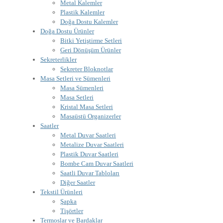
Metal Kalemler
Plastik Kalemler
Doğa Dostu Kalemler
Doğa Dostu Ürünler
Bitki Yetiştirme Setleri
Geri Dönüşüm Ürünler
Sekreterlikler
Sekreter Bloknotlar
Masa Setleri ve Sümenleri
Masa Sümenleri
Masa Setleri
Kristal Masa Setleri
Masaüstü Organizerler
Saatler
Metal Duvar Saatleri
Metalize Duvar Saatleri
Plastik Duvar Saatleri
Bombe Cam Duvar Saatleri
Saatli Duvar Tabloları
Diğer Saatler
Tekstil Ürünleri
Şapka
Tişörtler
Termoslar ve Bardaklar