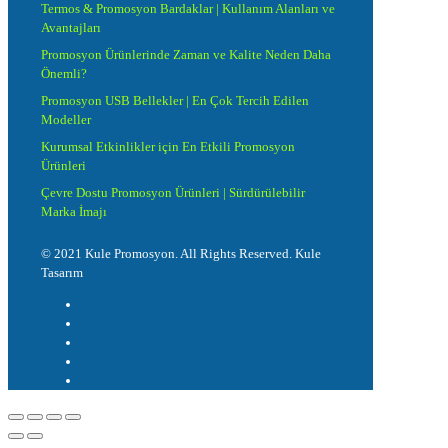
Termos & Promosyon Bardaklar | Kullanım Alanları ve
Avantajları
Promosyon Ürünlerinde Zaman ve Kalite Neden Daha
Önemli?
Promosyon USB Bellekler | En Çok Tercih Edilen
Modeller
Kurumsal Etkinlikler için En Etkili Promosyon
Ürünleri
Çevre Dostu Promosyon Ürünleri | Sürdürülebilir
Marka İmajı
© 2021 Kule Promosyon. All Rights Reserved. Kule
Tasarım