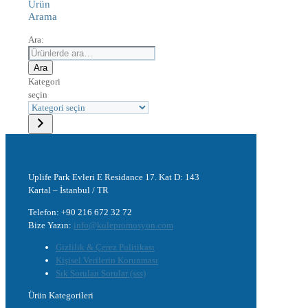
Ürün
Arama
Ara:
Ara
Kategori
seçin
Uplife Park Evleri E Residance 17. Kat D: 143
Kartal – İstanbul / TR
Telefon: +90 216 672 32 72
Bize Yazın:
info@kulepromosyon.com
Gizlilik & Çerez Politikası
Kişisel Verilerin Korunması
Sık Sorulan Sorular (sss)
Ürün Kategorileri