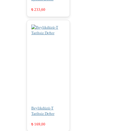
₺
233,60
Beylikdüzü-T
Tarihsiz Defter
₺
169,00