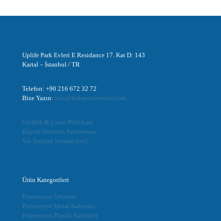
Uplife Park Evleri E Residance 17. Kat D: 143
Kartal – İstanbul / TR
Telefon: +90 216 672 32 72
Bize Yazın:
info@kulepromosyon.com
Gizlilik & Çerez Politikası
Kişisel Verilerin Korunması
Sık Sorulan Sorular (sss)
Ürün Kategorileri
Promosyon Ürünleri
Promosyon Metal Kalemler
Promosyon Plastik Kalemler