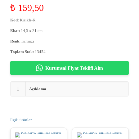
₺
159,50
Kod:
Kısıklı-K
Ebat:
14,5 x 21 cm
Renk:
Kırmızı
Toplam Stok:
13454
Kurumsal Fiyat Teklifi Alın
Açıklama
İlgili ürünler