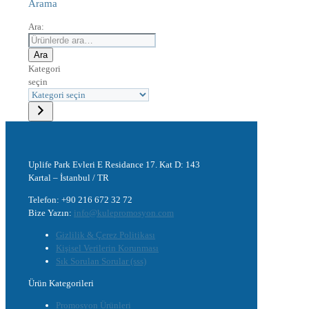
Arama
Ara:
Ara
Kategori
seçin
Uplife Park Evleri E Residance 17. Kat D: 143
Kartal – İstanbul / TR
Telefon: +90 216 672 32 72
Bize Yazın:
info@kulepromosyon.com
Gizlilik & Çerez Politikası
Kişisel Verilerin Korunması
Sık Sorulan Sorular (sss)
Ürün Kategorileri
Promosyon Ürünleri