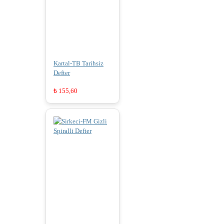
Kartal-TB Tarihsiz
Defter
₺
155,60