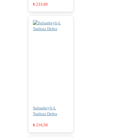
₺
233,60
Sultanbeyli-L
Tarihsiz Defter
₺
216,50