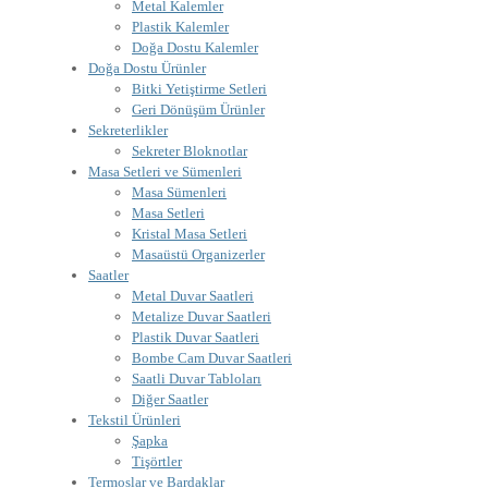
Metal Kalemler
Plastik Kalemler
Doğa Dostu Kalemler
Doğa Dostu Ürünler
Bitki Yetiştirme Setleri
Geri Dönüşüm Ürünler
Sekreterlikler
Sekreter Bloknotlar
Masa Setleri ve Sümenleri
Masa Sümenleri
Masa Setleri
Kristal Masa Setleri
Masaüstü Organizerler
Saatler
Metal Duvar Saatleri
Metalize Duvar Saatleri
Plastik Duvar Saatleri
Bombe Cam Duvar Saatleri
Saatli Duvar Tabloları
Diğer Saatler
Tekstil Ürünleri
Şapka
Tişörtler
Termoslar ve Bardaklar