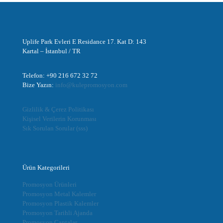
Uplife Park Evleri E Residance 17. Kat D: 143
Kartal – İstanbul / TR
Telefon: +90 216 672 32 72
Bize Yazın:
info@kulepromosyon.com
Gizlilik & Çerez Politikası
Kişisel Verilerin Korunması
Sık Sorulan Sorular (sss)
Ürün Kategorileri
Promosyon Ürünleri
Promosyon Metal Kalemler
Promosyon Plastik Kalemler
Promosyon Tarihli Ajanda
Promosyon Çantalar