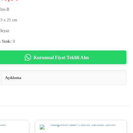
lus-B
3 x 21 cm
Beyaz
 Stok:
0
Kurumsal Fiyat Teklifi Alın
Açıklama