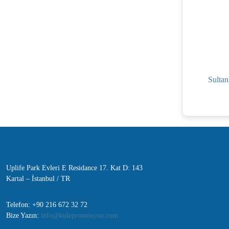
Sultan
Uplife Park Evleri E Residance 17. Kat D: 143
Kartal – İstanbul / TR
Telefon: +90 216 672 32 72
Bize Yazın:
info@kulepromosyon.com