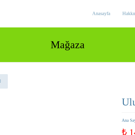
Anasayfa
Hakkı
Mağaza
Ul
Ana Sa
₺
1