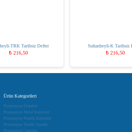
beyli-TRK Tarihsiz Defter
Sultanbeyli-K Tarihsiz 
₺
216,50
₺
216,50
Ürün Kategorileri
Promosyon Ürünleri
Promosyon Metal Kalemler
Promosyon Plastik Kalemler
Promosyon Tarihli Ajanda
Promosyon Çantalar