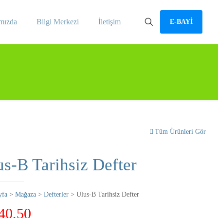
mızda
Bilgi Merkezi
İletişim
E-BAYİ
Tüm Ürünleri Gör
us-B Tarihsiz Defter
yfa
>
Mağaza
>
Defterler
> Ulus-B Tarihsiz Defter
40,50