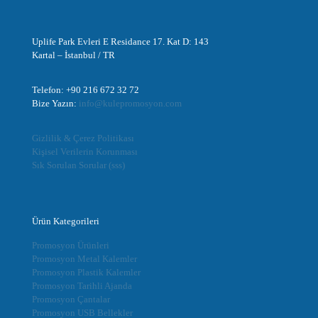
Uplife Park Evleri E Residance 17. Kat D: 143
Kartal – İstanbul / TR
Telefon: +90 216 672 32 72
Bize Yazın:
info@kulepromosyon.com
Gizlilik & Çerez Politikası
Kişisel Verilerin Korunması
Sık Sorulan Sorular (sss)
Ürün Kategorileri
Promosyon Ürünleri
Promosyon Metal Kalemler
Promosyon Plastik Kalemler
Promosyon Tarihli Ajanda
Promosyon Çantalar
Promosyon USB Bellekler