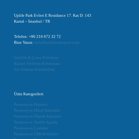
Uplife Park Evleri E Residance 17. Kat D: 143
Kartal – İstanbul / TR
Telefon: +90 216 672 32 72
Bize Yazın:
info@kulepromosyon.com
Gizlilik & Çerez Politikası
Kişisel Verilerin Korunması
Sık Sorulan Sorular (sss)
Ürün Kategorileri
Promosyon Ürünleri
Promosyon Metal Kalemler
Promosyon Plastik Kalemler
Promosyon Tarihli Ajanda
Promosyon Çantalar
Promosyon USB Bellekler