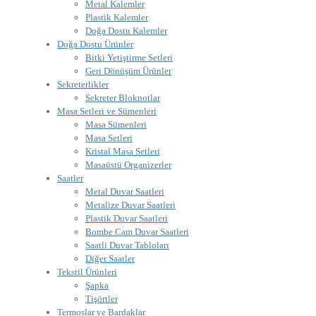
Metal Kalemler
Plastik Kalemler
Doğa Dostu Kalemler
Doğa Dostu Ürünler
Bitki Yetiştirme Setleri
Geri Dönüşüm Ürünler
Sekreterlikler
Sekreter Bloknotlar
Masa Setleri ve Sümenleri
Masa Sümenleri
Masa Setleri
Kristal Masa Setleri
Masaüstü Organizerler
Saatler
Metal Duvar Saatleri
Metalize Duvar Saatleri
Plastik Duvar Saatleri
Bombe Cam Duvar Saatleri
Saatli Duvar Tabloları
Diğer Saatler
Tekstil Ürünleri
Şapka
Tişörtler
Termoslar ve Bardaklar