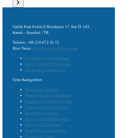
Uplife Park Evleri E Residance 17. Kat D: 143
Kartal – İstanbul / TR
Telefon: +90 216 672 32 72
Bize Yazın:
info@kulepromosyon.com
Gizlilik & Çerez Politikası
Kişisel Verilerin Korunması
Sık Sorulan Sorular (sss)
Ürün Kategorileri
Promosyon Ürünleri
Promosyon Metal Kalemler
Promosyon Plastik Kalemler
Promosyon Tarihli Ajanda
Promosyon Çantalar
Promosyon USB Bellekler
Promosyon Termoslar
Promosyon Anahtarlıklar
Promosyon Tişört