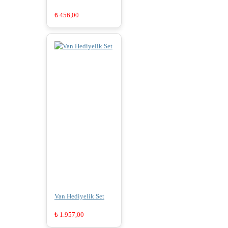
₺
456,00
Van Hediyelik Set
₺
1.957,00