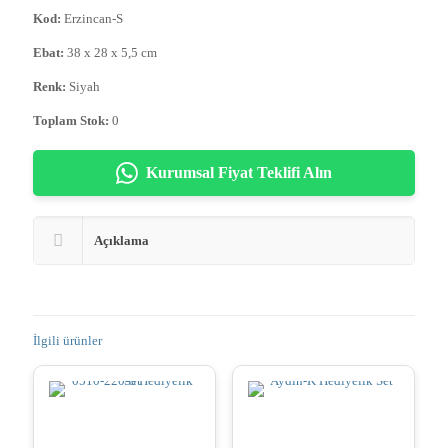
Kod:
Erzincan-S
Ebat:
38 x 28 x 5,5 cm
Renk:
Siyah
Toplam Stok:
0
Kurumsal Fiyat Teklifi Alın
Açıklama
İlgili ürünler