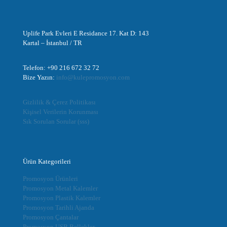
Uplife Park Evleri E Residance 17. Kat D: 143
Kartal – İstanbul / TR
Telefon: +90 216 672 32 72
Bize Yazın:
info@kulepromosyon.com
Gizlilik & Çerez Politikası
Kişisel Verilerin Korunması
Sık Sorulan Sorular (sss)
Ürün Kategorileri
Promosyon Ürünleri
Promosyon Metal Kalemler
Promosyon Plastik Kalemler
Promosyon Tarihli Ajanda
Promosyon Çantalar
Promosyon USB Bellekler