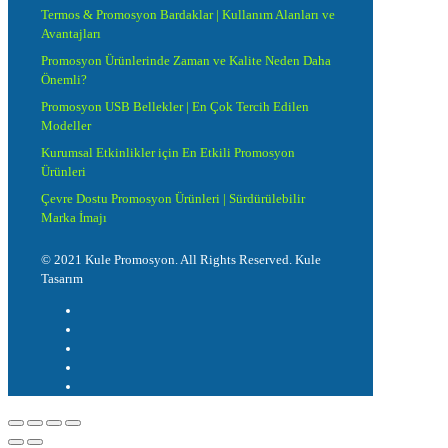
Termos & Promosyon Bardaklar | Kullanım Alanları ve
Avantajları
Promosyon Ürünlerinde Zaman ve Kalite Neden Daha
Önemli?
Promosyon USB Bellekler | En Çok Tercih Edilen
Modeller
Kurumsal Etkinlikler için En Etkili Promosyon
Ürünleri
Çevre Dostu Promosyon Ürünleri | Sürdürülebilir
Marka İmajı
© 2021 Kule Promosyon. All Rights Reserved. Kule
Tasarım