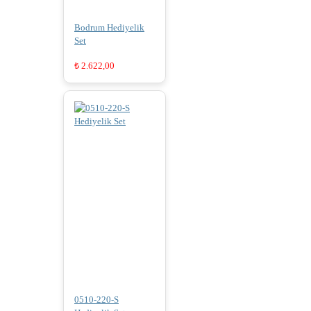
Bodrum Hediyelik
Set
₺
2.622,00
0510-220-S