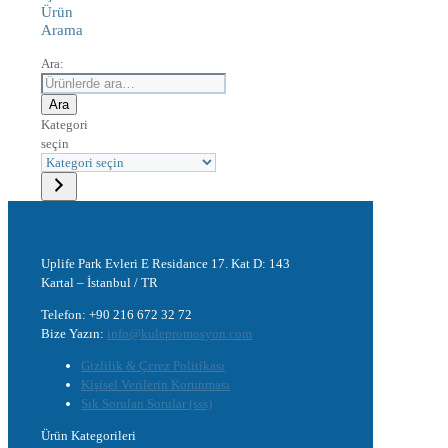
Ürün
Arama
Ara:
Ara
Kategori
seçin
Uplife Park Evleri E Residance 17. Kat D: 143
Kartal – İstanbul / TR
Telefon: +90 216 672 32 72
Bize Yazın:
info@kulepromosyon.com
Gizlilik & Çerez Politikası
Kişisel Verilerin Korunması
Sık Sorulan Sorular (sss)
Ürün Kategorileri