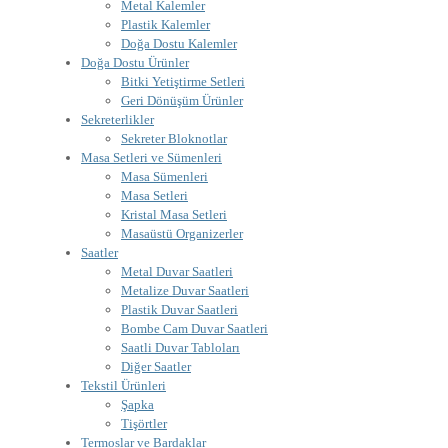
Metal Kalemler
Plastik Kalemler
Doğa Dostu Kalemler
Doğa Dostu Ürünler
Bitki Yetiştirme Setleri
Geri Dönüşüm Ürünler
Sekreterlikler
Sekreter Bloknotlar
Masa Setleri ve Sümenleri
Masa Sümenleri
Masa Setleri
Kristal Masa Setleri
Masaüstü Organizerler
Saatler
Metal Duvar Saatleri
Metalize Duvar Saatleri
Plastik Duvar Saatleri
Bombe Cam Duvar Saatleri
Saatli Duvar Tabloları
Diğer Saatler
Tekstil Ürünleri
Şapka
Tişörtler
Termoslar ve Bardaklar