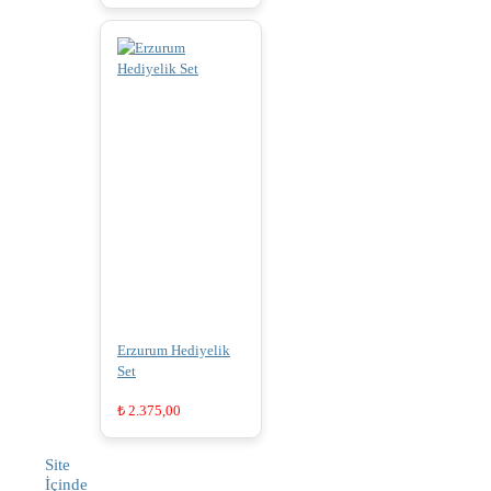
Erzurum Hediyelik
Set
₺
2.375,00
Site
İçinde