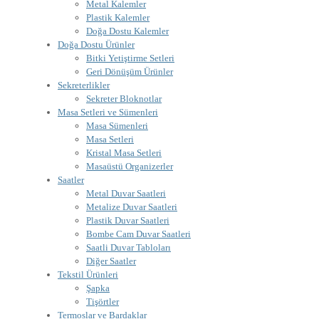
Metal Kalemler
Plastik Kalemler
Doğa Dostu Kalemler
Doğa Dostu Ürünler
Bitki Yetiştirme Setleri
Geri Dönüşüm Ürünler
Sekreterlikler
Sekreter Bloknotlar
Masa Setleri ve Sümenleri
Masa Sümenleri
Masa Setleri
Kristal Masa Setleri
Masaüstü Organizerler
Saatler
Metal Duvar Saatleri
Metalize Duvar Saatleri
Plastik Duvar Saatleri
Bombe Cam Duvar Saatleri
Saatli Duvar Tabloları
Diğer Saatler
Tekstil Ürünleri
Şapka
Tişörtler
Termoslar ve Bardaklar