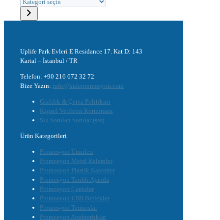
Uplife Park Evleri E Residance 17. Kat D: 143
Kartal – İstanbul / TR
Telefon: +90 216 672 32 72
Bize Yazın:
info@kulepromosyon.com
Gizlilik & Çerez Politikası
Kişisel Verilerin Korunması
Sık Sorulan Sorular (sss)
Ürün Kategorileri
Promosyon Ürünleri
Promosyon Metal Kalemler
Promosyon Plastik Kalemler
Promosyon Tarihli Ajanda
Promosyon Çantalar
Promosyon USB Bellekler
Promosyon Termoslar
Promosyon Anahtarlıklar