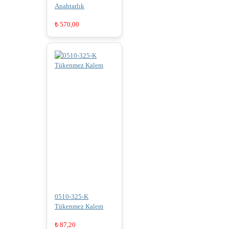
Anahtarlık
₺
570,00
0510-325-K
Tükenmez Kalem
₺
87,20