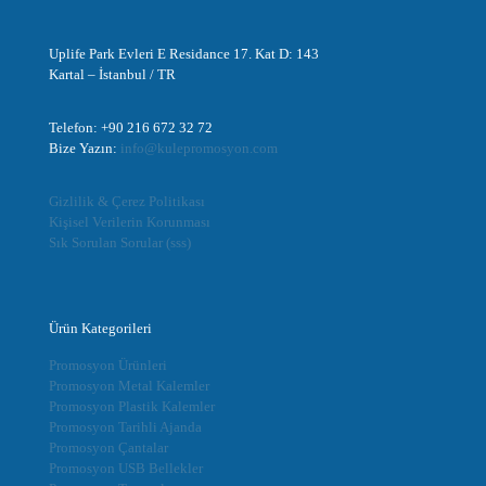
Uplife Park Evleri E Residance 17. Kat D: 143
Kartal – İstanbul / TR
Telefon: +90 216 672 32 72
Bize Yazın:
info@kulepromosyon.com
Gizlilik & Çerez Politikası
Kişisel Verilerin Korunması
Sık Sorulan Sorular (sss)
Ürün Kategorileri
Promosyon Ürünleri
Promosyon Metal Kalemler
Promosyon Plastik Kalemler
Promosyon Tarihli Ajanda
Promosyon Çantalar
Promosyon USB Bellekler