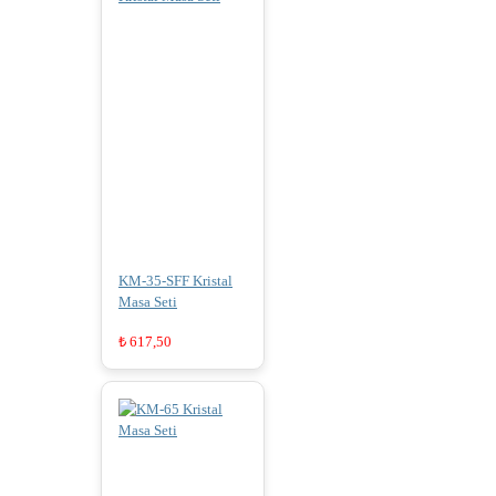
KM-35-SFF Kristal
Masa Seti
₺
617,50