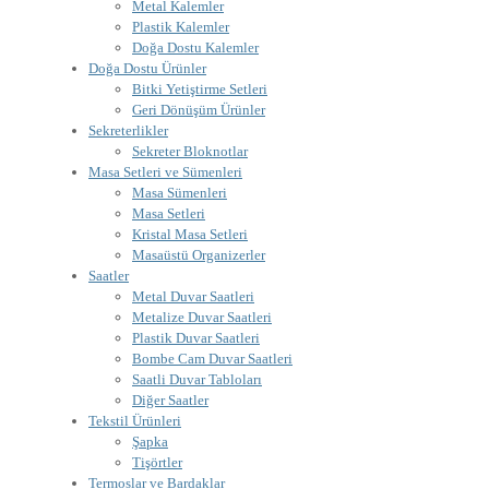
Metal Kalemler
Plastik Kalemler
Doğa Dostu Kalemler
Doğa Dostu Ürünler
Bitki Yetiştirme Setleri
Geri Dönüşüm Ürünler
Sekreterlikler
Sekreter Bloknotlar
Masa Setleri ve Sümenleri
Masa Sümenleri
Masa Setleri
Kristal Masa Setleri
Masaüstü Organizerler
Saatler
Metal Duvar Saatleri
Metalize Duvar Saatleri
Plastik Duvar Saatleri
Bombe Cam Duvar Saatleri
Saatli Duvar Tabloları
Diğer Saatler
Tekstil Ürünleri
Şapka
Tişörtler
Termoslar ve Bardaklar