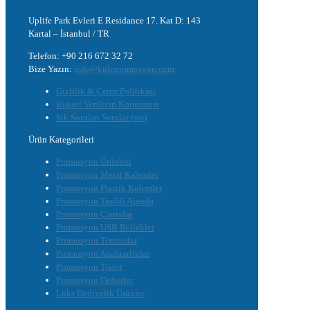
Uplife Park Evleri E Residance 17. Kat D: 143
Kartal – İstanbul / TR
Telefon: +90 216 672 32 72
Bize Yazın:
info@kulepromosyon.com
Gizlilik & Çerez Politikası
Kişisel Verilerin Korunması
Sık Sorulan Sorular (sss)
Ürün Kategorileri
Promosyon Ürünleri
Promosyon Metal Kalemler
Promosyon Plastik Kalemler
Promosyon Tarihli Ajanda
Promosyon Çantalar
Promosyon USB Bellekler
Promosyon Termoslar
Promosyon Anahtarlıklar
Promosyon Tişört
Promosyon Defterler
Lüks Hediyelik Ürünler