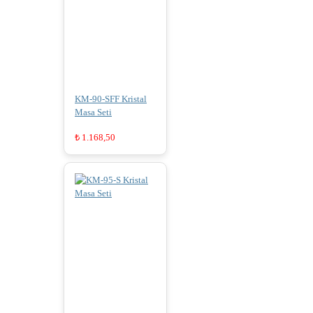
KM-90-SFF Kristal
Masa Seti
₺
1.168,50