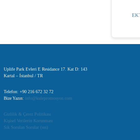
EKT
Uplife Park Evleri E Residance 17. Kat D: 143
Kartal – İstanbul / TR
Telefon: +90 216 672 32 72
Bize Yazın:
info@kulepromosyon.com
Gizlilik & Çerez Politikası
Kişisel Verilerin Korunması
Sık Sorulan Sorular (sss)