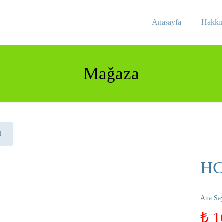
Anasayfa
Hakkı
Mağaza
HC
Ana Sa
₺
1