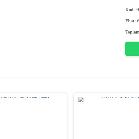
Kod:
H
Ebat:
6
Toplam