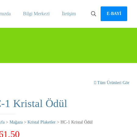
mızda
Bilgi Merkezi
İletişim
E-BAYİ
Tüm Ürünleri Gör
-1 Kristal Ödül
yfa
>
Mağaza
>
Kristal Plaketler
> HC-1 Kristal Ödül
61,50