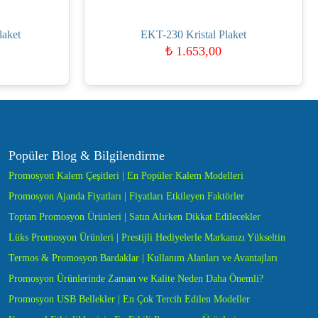
laket
EKT-230 Kristal Plaket
₺
1.653,00
Popüler Blog & Bilgilendirme
Promosyon Kalem Çeşitleri | En Popüler Kalem Modelleri
Promosyon Ajanda Fiyatları | Fiyatları Etkileyen Faktörler
Toptan Promosyon Ürünleri | Satın Alırken Dikkat Edilecekler
Lüks Promosyon Ürünleri | Prestijli Hediyelerle Markanızı Yükseltin
Termos & Promosyon Bardaklar | Kullanım Alanları ve Avantajları
Promosyon Ürünlerinde Zaman ve Kalite Neden Daha Önemli?
Promosyon USB Bellekler | En Çok Tercih Edilen Modeller