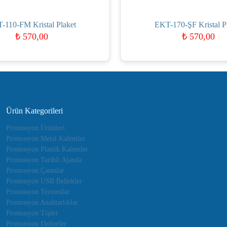
-110-FM Kristal Plaket
EKT-170-ŞF Kristal P
₺
570,00
₺
570,00
Ürün Kategorileri
Promosyon Ürünleri
Promosyon Metal Kalemler
Promosyon Plastik Kalemler
Promosyon Tarihli Ajanda
Promosyon Çantalar
Promosyon USB Bellekler
Promosyon Termoslar
Promosyon Anahtarlıklar
Promosyon Tişört
Promosyon Defterler