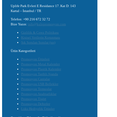
Uplife Park Evleri E Residance 17. Kat D: 143
Kartal – İstanbul / TR
Telefon: +90 216 672 32 72
Bize Yazın:
info@kulepromosyon.com
Gizlilik & Çerez Politikası
Kişisel Verilerin Korunması
Sık Sorulan Sorular (sss)
Ürün Kategorileri
Promosyon Ürünleri
Promosyon Metal Kalemler
Promosyon Plastik Kalemler
Promosyon Tarihli Ajanda
Promosyon Çantalar
Promosyon USB Bellekler
Promosyon Termoslar
Promosyon Anahtarlıklar
Promosyon Tişört
Promosyon Defterler
Lüks Hediyelik Ürünler