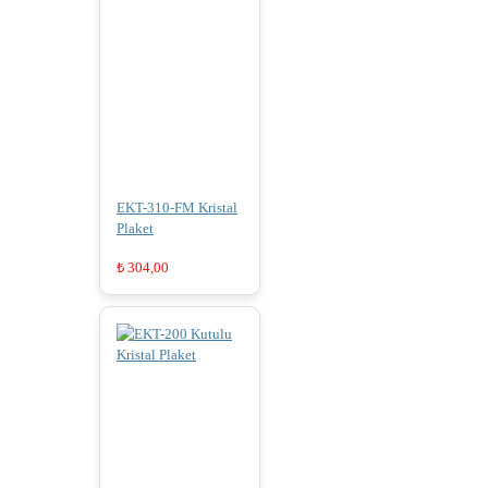
EKT-310-FM Kristal
Plaket
₺
304,00