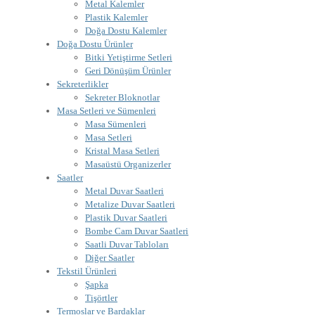
Metal Kalemler
Plastik Kalemler
Doğa Dostu Kalemler
Doğa Dostu Ürünler
Bitki Yetiştirme Setleri
Geri Dönüşüm Ürünler
Sekreterlikler
Sekreter Bloknotlar
Masa Setleri ve Sümenleri
Masa Sümenleri
Masa Setleri
Kristal Masa Setleri
Masaüstü Organizerler
Saatler
Metal Duvar Saatleri
Metalize Duvar Saatleri
Plastik Duvar Saatleri
Bombe Cam Duvar Saatleri
Saatli Duvar Tabloları
Diğer Saatler
Tekstil Ürünleri
Şapka
Tişörtler
Termoslar ve Bardaklar