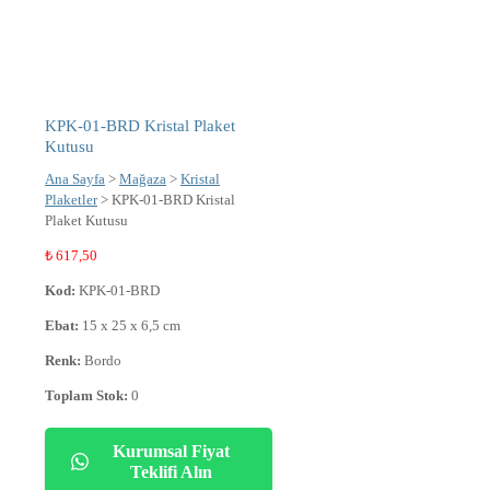
KPK-01-BRD Kristal Plaket
Kutusu
Ana Sayfa
>
Mağaza
>
Kristal
Plaketler
> KPK-01-BRD Kristal
Plaket Kutusu
₺
617,50
Kod:
KPK-01-BRD
Ebat:
15 x 25 x 6,5 cm
Renk:
Bordo
Toplam Stok:
0
Kurumsal Fiyat
Teklifi Alın