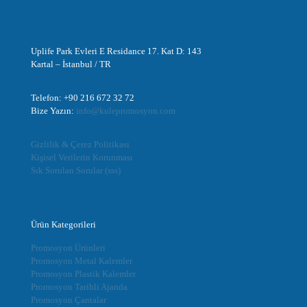
Uplife Park Evleri E Residance 17. Kat D: 143
Kartal – İstanbul / TR
Telefon: +90 216 672 32 72
Bize Yazın:
info@kulepromosyon.com
Gizlilik & Çerez Politikası
Kişisel Verilerin Korunması
Sık Sorulan Sorular (sss)
Ürün Kategorileri
Promosyon Ürünleri
Promosyon Metal Kalemler
Promosyon Plastik Kalemler
Promosyon Tarihli Ajanda
Promosyon Çantalar