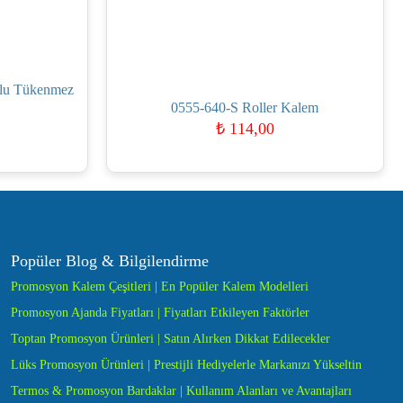
lu Tükenmez
0555-640-S Roller Kalem
₺
114,00
Popüler Blog & Bilgilendirme
Promosyon Kalem Çeşitleri | En Popüler Kalem Modelleri
Promosyon Ajanda Fiyatları | Fiyatları Etkileyen Faktörler
Toptan Promosyon Ürünleri | Satın Alırken Dikkat Edilecekler
Lüks Promosyon Ürünleri | Prestijli Hediyelerle Markanızı Yükseltin
Termos & Promosyon Bardaklar | Kullanım Alanları ve Avantajları