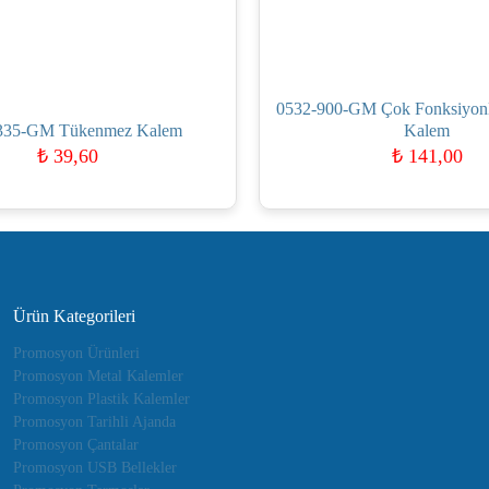
0532-900-GM Çok Fonksiyon
335-GM Tükenmez Kalem
Kalem
₺
39,60
₺
141,00
Ürün Kategorileri
Promosyon Ürünleri
Promosyon Metal Kalemler
Promosyon Plastik Kalemler
Promosyon Tarihli Ajanda
Promosyon Çantalar
Promosyon USB Bellekler