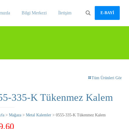
mızda
Bilgi Merkezi
İletişim
E-BAYİ
Tüm Ürünleri Gör
55-335-K Tükenmez Kalem
yfa
>
Mağaza
>
Metal Kalemler
> 0555-335-K Tükenmez Kalem
9,60