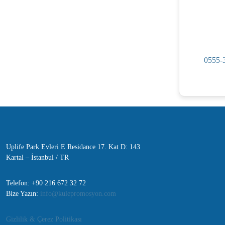
0555-
Uplife Park Evleri E Residance 17. Kat D: 143
Kartal – İstanbul / TR
Telefon: +90 216 672 32 72
Bize Yazın:
info@kulepromosyon.com
Gizlilik & Çerez Politikası