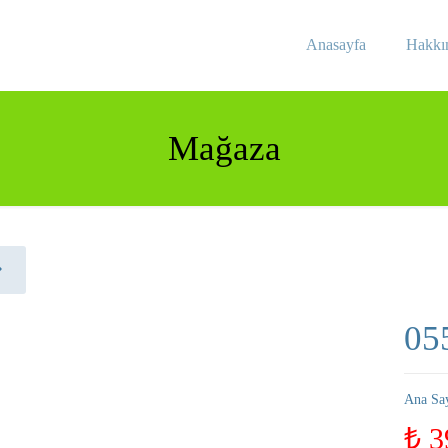
Anasayfa
Hakkı
Mağaza
05
Ana Sa
₺
3