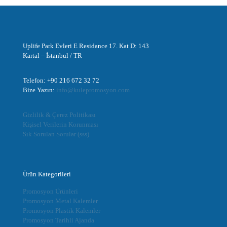
Uplife Park Evleri E Residance 17. Kat D: 143
Kartal – İstanbul / TR
Telefon: +90 216 672 32 72
Bize Yazın:
info@kulepromosyon.com
Gizlilik & Çerez Politikası
Kişisel Verilerin Korunması
Sık Sorulan Sorular (sss)
Ürün Kategorileri
Promosyon Ürünleri
Promosyon Metal Kalemler
Promosyon Plastik Kalemler
Promosyon Tarihli Ajanda