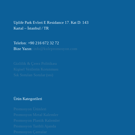
Uplife Park Evleri E Residance 17. Kat D: 143
Kartal – İstanbul / TR
Telefon: +90 216 672 32 72
Bize Yazın:
info@kulepromosyon.com
Gizlilik & Çerez Politikası
Kişisel Verilerin Korunması
Sık Sorulan Sorular (sss)
Ürün Kategorileri
Promosyon Ürünleri
Promosyon Metal Kalemler
Promosyon Plastik Kalemler
Promosyon Tarihli Ajanda
Promosyon Çantalar