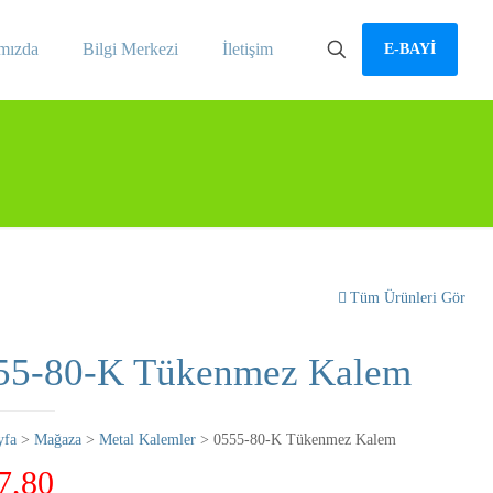
mızda
Bilgi Merkezi
İletişim
E-BAYİ
Tüm Ürünleri Gör
55-80-K Tükenmez Kalem
yfa
>
Mağaza
>
Metal Kalemler
> 0555-80-K Tükenmez Kalem
7,80