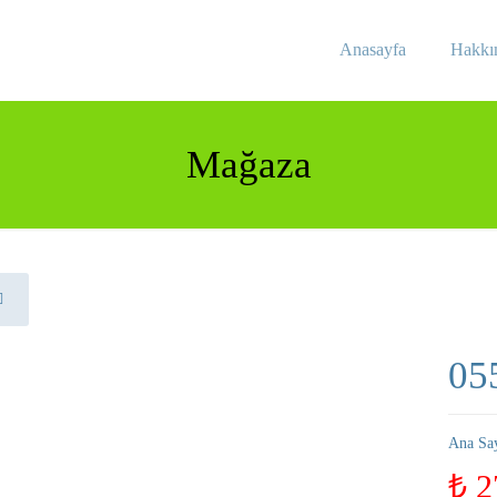
Anasayfa
Hakkı
Mağaza
05
Ana Sa
₺
2