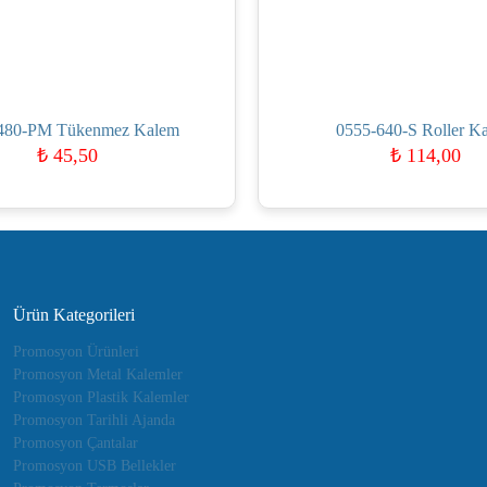
480-PM Tükenmez Kalem
0555-640-S Roller K
₺
45,50
₺
114,00
Ürün Kategorileri
Promosyon Ürünleri
Promosyon Metal Kalemler
Promosyon Plastik Kalemler
Promosyon Tarihli Ajanda
Promosyon Çantalar
Promosyon USB Bellekler