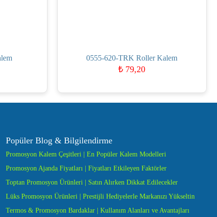
alem
0555-620-TRK Roller Kalem
₺
79,20
Popüler Blog & Bilgilendirme
Promosyon Kalem Çeşitleri | En Popüler Kalem Modelleri
Promosyon Ajanda Fiyatları | Fiyatları Etkileyen Faktörler
Toptan Promosyon Ürünleri | Satın Alırken Dikkat Edilecekler
Lüks Promosyon Ürünleri | Prestijli Hediyelerle Markanızı Yükseltin
Termos & Promosyon Bardaklar | Kullanım Alanları ve Avantajları