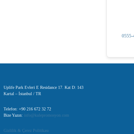
0555-
Uplife Park Evleri E Residance 17. Kat D: 143
Kartal – İstanbul / TR
Telefon: +90 216 672 32 72
Bize Yazın:
info@kulepromosyon.com
Gizlilik & Çerez Politikası