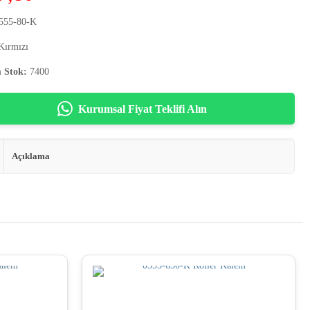
555-80-K
ırmızı
 Stok:
7400
Kurumsal Fiyat Teklifi Alın
Açıklama