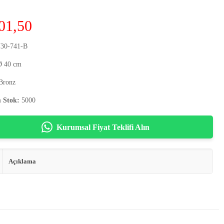
01,50
30-741-B
 40 cm
Bronz
 Stok:
5000
Kurumsal Fiyat Teklifi Alın
Açıklama