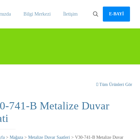
mızda
Bilgi Merkezi
İletişim
E-BAYİ
Tüm Ürünleri Gör
0-741-B Metalize Duvar
ti
yfa
>
Mağaza
>
Metalize Duvar Saatleri
> V30-741-B Metalize Duvar