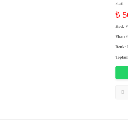
Saati
₺
5
Kod:
V
Ebat:
Ø
Renk:
Toplam