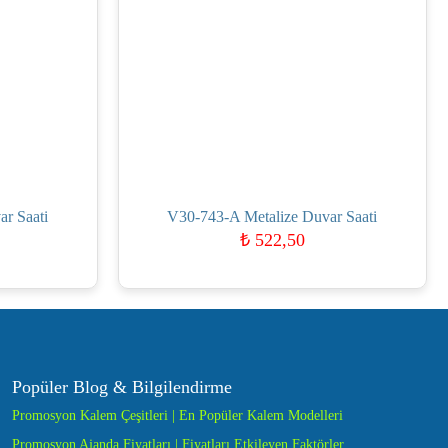
r Saati
V30-743-A Metalize Duvar Saati
₺
522,50
Popüler Blog & Bilgilendirme
Promosyon Kalem Çeşitleri | En Popüler Kalem Modelleri
Promosyon Ajanda Fiyatları | Fiyatları Etkileyen Faktörler