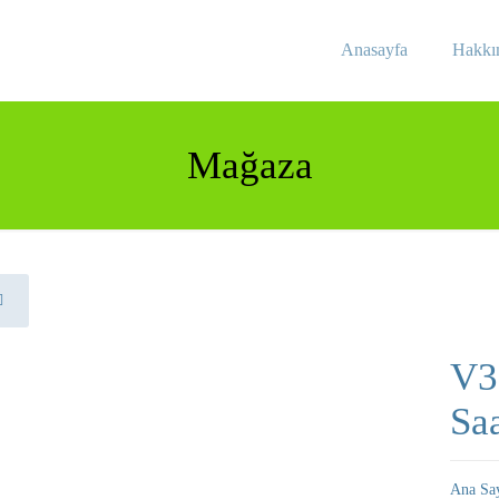
Anasayfa
Hakkı
Mağaza
V3
Saa
Ana Sa