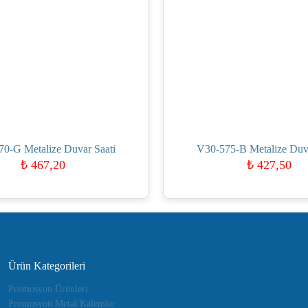
0-G Metalize Duvar Saati
V30-575-B Metalize Duva
₺
467,20
₺
427,50
Ürün Kategorileri
Promosyon Ürünleri
Promosyon Metal Kalemler