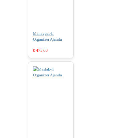
Manavgat-L
Organizer Ajanda
₺
475,00