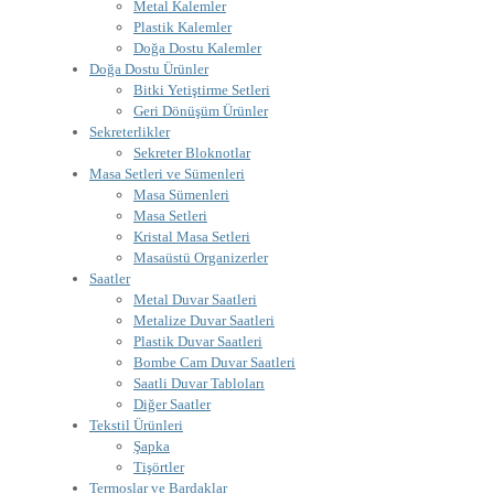
Metal Kalemler
Plastik Kalemler
Doğa Dostu Kalemler
Doğa Dostu Ürünler
Bitki Yetiştirme Setleri
Geri Dönüşüm Ürünler
Sekreterlikler
Sekreter Bloknotlar
Masa Setleri ve Sümenleri
Masa Sümenleri
Masa Setleri
Kristal Masa Setleri
Masaüstü Organizerler
Saatler
Metal Duvar Saatleri
Metalize Duvar Saatleri
Plastik Duvar Saatleri
Bombe Cam Duvar Saatleri
Saatli Duvar Tabloları
Diğer Saatler
Tekstil Ürünleri
Şapka
Tişörtler
Termoslar ve Bardaklar