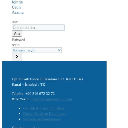
İçinde
Ürün
Arama
Ara:
Ara
Kategori
seçin
Uplife Park Evleri E Residance 17. Kat D: 143
Kartal – İstanbul / TR
Telefon: +90 216 672 32 72
Bize Yazın:
info@kulepromosyon.com
Gizlilik & Çerez Politikası
Kişisel Verilerin Korunması
Sık Sorulan Sorular (sss)