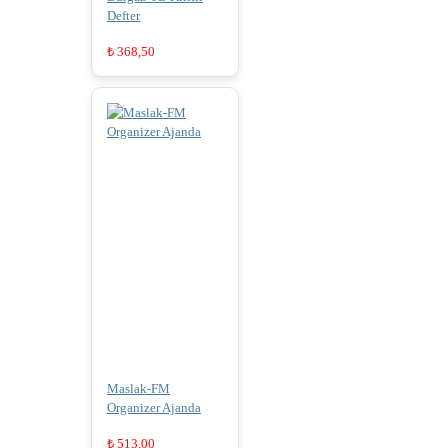
Defter
₺
368,50
Maslak-FM
Organizer Ajanda
₺
513,00