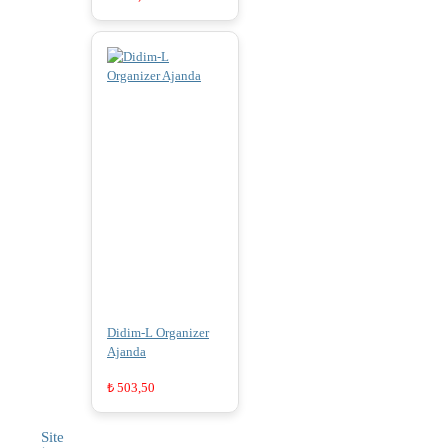
Didim-L Organizer
Ajanda
₺
503,50
Site