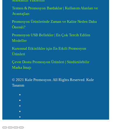
Markanızı Yükseltin
Termos & Promosyon Bardaklar | Kullanım Alanları ve
Avantajları
Promosyon Ürünlerinde Zaman ve Kalite Neden Daha
Önemli?
Promosyon USB Bellekler | En Çok Tercih Edilen
Modeller
Kurumsal Etkinlikler için En Etkili Promosyon
Ürünleri
Çevre Dostu Promosyon Ürünleri | Sürdürülebilir
Marka İmajı
© 2021 Kule Promosyon. All Rights Reserved. Kule
Tasarım