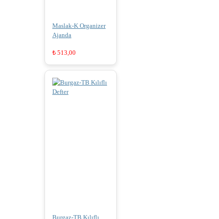
Maslak-K Organizer
Ajanda
₺
513,00
Burgaz-TB Kılıflı