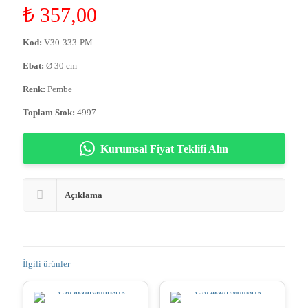
₺
357,00
Kod:
V30-333-PM
Ebat:
Ø 30 cm
Renk:
Pembe
Toplam Stok:
4997
Kurumsal Fiyat Teklifi Alın
Açıklama
İlgili ürünler