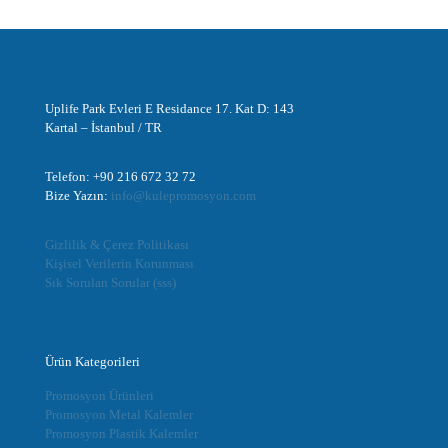
Uplife Park Evleri E Residance 17. Kat D: 143
Kartal – İstanbul / TR
Telefon: +90 216 672 32 72
Bize Yazın:
info@kulepromosyon.com
Gizlilik & Çerez Politikası
Kişisel Verilerin Korunması
Sık Sorulan Sorular (sss)
Ürün Kategorileri
Promosyon Ürünleri
Promosyon Metal Kalemler
Promosyon Plastik Kalemler