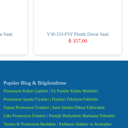
r Saati
V30-333-FSY Plastik Duvar Saati
₺
357,00
Popüler Blog & Bilgilendirme
Promosyon Kalem Çeşitleri | En Popüler Kalem Modelleri
Promosyon Ajanda Fiyatları | Fiyatları Etkileyen Faktörler
Toptan Promosyon Ürünleri | Satın Alırken Dikkat Edilecekler
Lüks Promosyon Ürünleri | Prestijli Hediyelerle Markanızı Yükseltin
Termos & Promosyon Bardaklar | Kullanım Alanları ve Avantajları