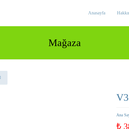
Anasayfa
Hakkı
Mağaza
V3
Ana Sa
₺
3