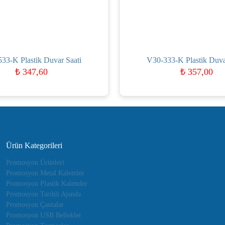
33-K Plastik Duvar Saati
V30-333-K Plastik Duva
₺
347,60
₺
357,00
Ürün Kategorileri
Promosyon Ürünleri
Promosyon Metal Kalemler
Promosyon Plastik Kalemler
Promosyon Tarihli Ajanda
Promosyon Çantalar
Promosyon USB Bellekler