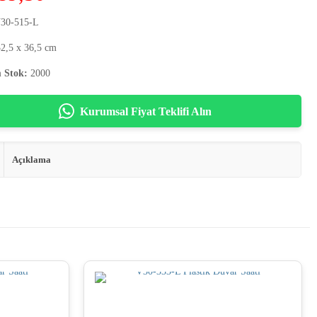
30-515-L
2,5 x 36,5 cm
 Stok:
2000
Kurumsal Fiyat Teklifi Alın
Açıklama