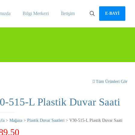
mızda
Bilgi Merkezi
İletişim
E-BAYİ
Tüm Ürünleri Gör
0-515-L Plastik Duvar Saati
yfa
>
Mağaza
>
Plastik Duvar Saatleri
> V30-515-L Plastik Duvar Saati
89,50