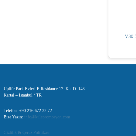
V30-5
Uplife Park Evleri E Residance 17. Kat D: 143
Kartal – İstanbul / TR
Telefon: +90 216 672 32 72
Bize Yazın:
info@kulepromosyon.com
Gizlilik & Çerez Politikası