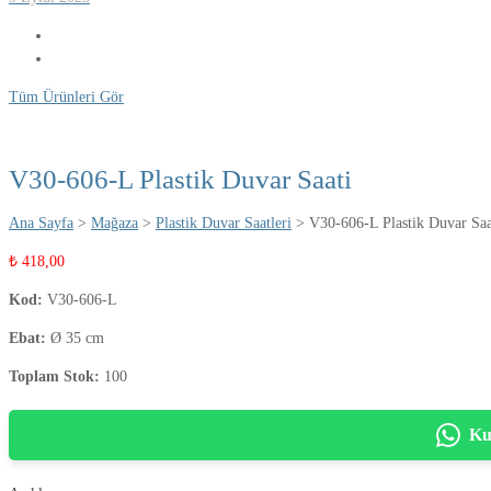
Tüm Ürünleri Gör
V30-606-L Plastik Duvar Saati
Ana Sayfa
>
Mağaza
>
Plastik Duvar Saatleri
> V30-606-L Plastik Duvar Saa
₺
418,00
Kod:
V30-606-L
Ebat:
Ø 35 cm
Toplam Stok:
100
Ku