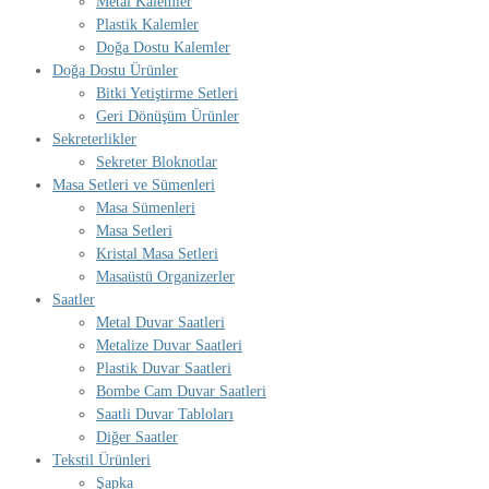
Metal Kalemler
Plastik Kalemler
Doğa Dostu Kalemler
Doğa Dostu Ürünler
Bitki Yetiştirme Setleri
Geri Dönüşüm Ürünler
Sekreterlikler
Sekreter Bloknotlar
Masa Setleri ve Sümenleri
Masa Sümenleri
Masa Setleri
Kristal Masa Setleri
Masaüstü Organizerler
Saatler
Metal Duvar Saatleri
Metalize Duvar Saatleri
Plastik Duvar Saatleri
Bombe Cam Duvar Saatleri
Saatli Duvar Tabloları
Diğer Saatler
Tekstil Ürünleri
Şapka