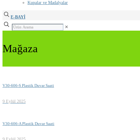
Kupalar ve Madalyalar
E-BAYİ
✕
Mağaza
V30-606-S Plastik Duvar Saati
9 Eylül 2025
V30-606-A Plastik Duvar Saati
9 Eylül 2025