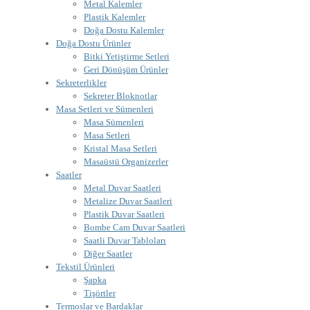
Metal Kalemler
Plastik Kalemler
Doğa Dostu Kalemler
Doğa Dostu Ürünler
Bitki Yetiştirme Setleri
Geri Dönüşüm Ürünler
Sekreterlikler
Sekreter Bloknotlar
Masa Setleri ve Sümenleri
Masa Sümenleri
Masa Setleri
Kristal Masa Setleri
Masaüstü Organizerler
Saatler
Metal Duvar Saatleri
Metalize Duvar Saatleri
Plastik Duvar Saatleri
Bombe Cam Duvar Saatleri
Saatli Duvar Tabloları
Diğer Saatler
Tekstil Ürünleri
Şapka
Tişörtler
Termoslar ve Bardaklar