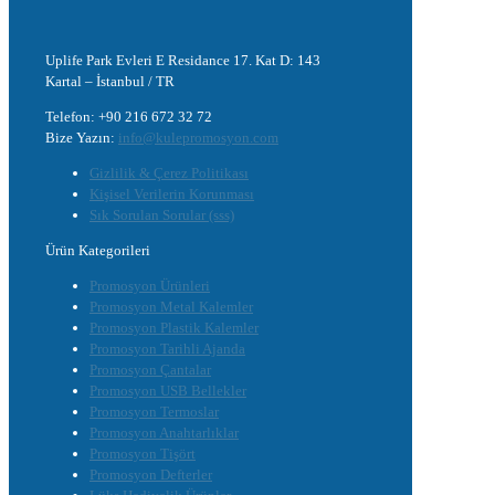
Uplife Park Evleri E Residance 17. Kat D: 143
Kartal – İstanbul / TR
Telefon: +90 216 672 32 72
Bize Yazın:
info@kulepromosyon.com
Gizlilik & Çerez Politikası
Kişisel Verilerin Korunması
Sık Sorulan Sorular (sss)
Ürün Kategorileri
Promosyon Ürünleri
Promosyon Metal Kalemler
Promosyon Plastik Kalemler
Promosyon Tarihli Ajanda
Promosyon Çantalar
Promosyon USB Bellekler
Promosyon Termoslar
Promosyon Anahtarlıklar
Promosyon Tişört
Promosyon Defterler