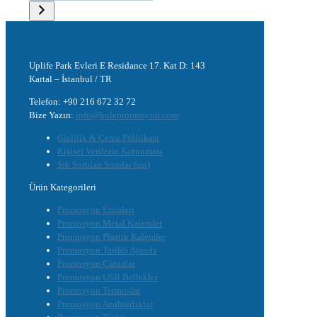
Uplife Park Evleri E Residance 17. Kat D: 143
Kartal – İstanbul / TR
Telefon: +90 216 672 32 72
Bize Yazın:
info@kulepromosyon.com
Gizlilik & Çerez Politikası
Kişisel Verilerin Korunması
Sık Sorulan Sorular (sss)
Ürün Kategorileri
Promosyon Ürünleri
Promosyon Metal Kalemler
Promosyon Plastik Kalemler
Promosyon Tarihli Ajanda
Promosyon Çantalar
Promosyon USB Bellekler
Promosyon Termoslar
Promosyon Anahtarlıklar