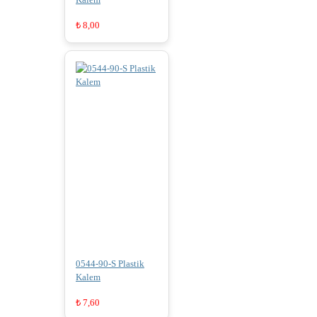
₺
8,00
0544-90-S Plastik
Kalem
₺
7,60