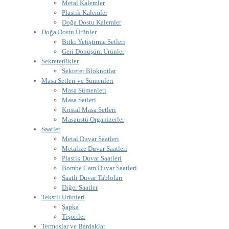
Metal Kalemler
Plastik Kalemler
Doğa Dostu Kalemler
Doğa Dostu Ürünler
Bitki Yetiştirme Setleri
Geri Dönüşüm Ürünler
Sekreterlikler
Sekreter Bloknotlar
Masa Setleri ve Sümenleri
Masa Sümenleri
Masa Setleri
Kristal Masa Setleri
Masaüstü Organizerler
Saatler
Metal Duvar Saatleri
Metalize Duvar Saatleri
Plastik Duvar Saatleri
Bombe Cam Duvar Saatleri
Saatli Duvar Tabloları
Diğer Saatler
Tekstil Ürünleri
Şapka
Tişörtler
Termoslar ve Bardaklar