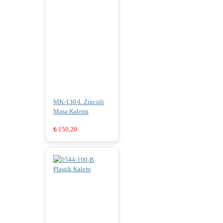
MK-130-L Zincirli
Masa Kalemi
₺
150,20