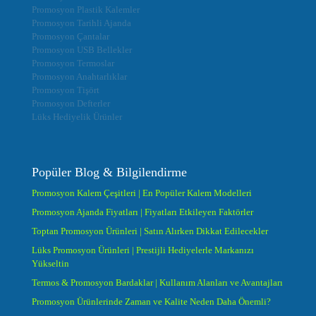
Promosyon Plastik Kalemler
Promosyon Tarihli Ajanda
Promosyon Çantalar
Promosyon USB Bellekler
Promosyon Termoslar
Promosyon Anahtarlıklar
Promosyon Tişört
Promosyon Defterler
Lüks Hediyelik Ürünler
Popüler Blog & Bilgilendirme
Promosyon Kalem Çeşitleri | En Popüler Kalem Modelleri
Promosyon Ajanda Fiyatları | Fiyatları Etkileyen Faktörler
Toptan Promosyon Ürünleri | Satın Alırken Dikkat Edilecekler
Lüks Promosyon Ürünleri | Prestijli Hediyelerle Markanızı
Yükseltin
Termos & Promosyon Bardaklar | Kullanım Alanları ve Avantajları
Promosyon Ürünlerinde Zaman ve Kalite Neden Daha Önemli?