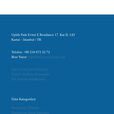
Uplife Park Evleri E Residance 17. Kat D: 143
Kartal – İstanbul / TR
Telefon: +90 216 672 32 72
Bize Yazın:
info@kulepromosyon.com
Gizlilik & Çerez Politikası
Kişisel Verilerin Korunması
Sık Sorulan Sorular (sss)
Ürün Kategorileri
Promosyon Ürünleri
Promosyon Metal Kalemler