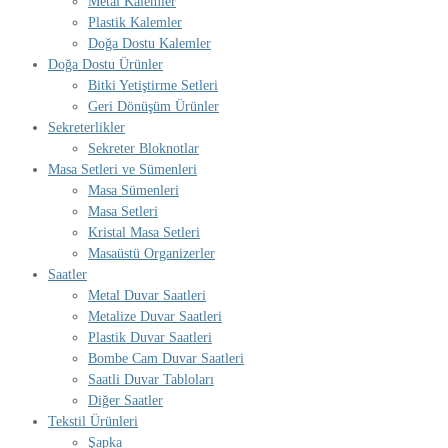
Metal Kalemler
Plastik Kalemler
Doğa Dostu Kalemler
Doğa Dostu Ürünler
Bitki Yetiştirme Setleri
Geri Dönüşüm Ürünler
Sekreterlikler
Sekreter Bloknotlar
Masa Setleri ve Sümenleri
Masa Sümenleri
Masa Setleri
Kristal Masa Setleri
Masaüstü Organizerler
Saatler
Metal Duvar Saatleri
Metalize Duvar Saatleri
Plastik Duvar Saatleri
Bombe Cam Duvar Saatleri
Saatli Duvar Tabloları
Diğer Saatler
Tekstil Ürünleri
Şapka