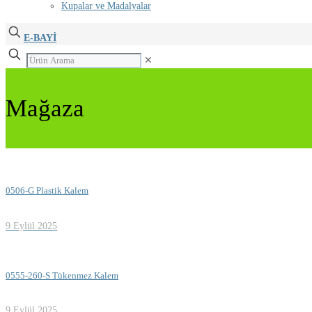
Kupalar ve Madalyalar
E-BAYİ
✕
Mağaza
0506-G Plastik Kalem
9 Eylül 2025
0555-260-S Tükenmez Kalem
9 Eylül 2025