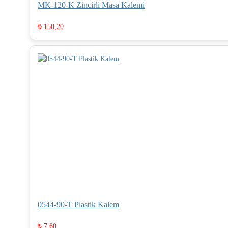
MK-120-K Zincirli Masa Kalemi
₺
150,20
0544-90-T Plastik Kalem
₺
7,60