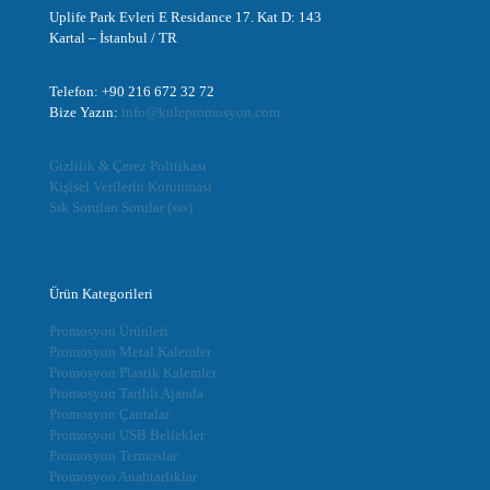
Uplife Park Evleri E Residance 17. Kat D: 143
Kartal – İstanbul / TR
Telefon: +90 216 672 32 72
Bize Yazın:
info@kulepromosyon.com
Gizlilik & Çerez Politikası
Kişisel Verilerin Korunması
Sık Sorulan Sorular (sss)
Ürün Kategorileri
Promosyon Ürünleri
Promosyon Metal Kalemler
Promosyon Plastik Kalemler
Promosyon Tarihli Ajanda
Promosyon Çantalar
Promosyon USB Bellekler
Promosyon Termoslar
Promosyon Anahtarlıklar