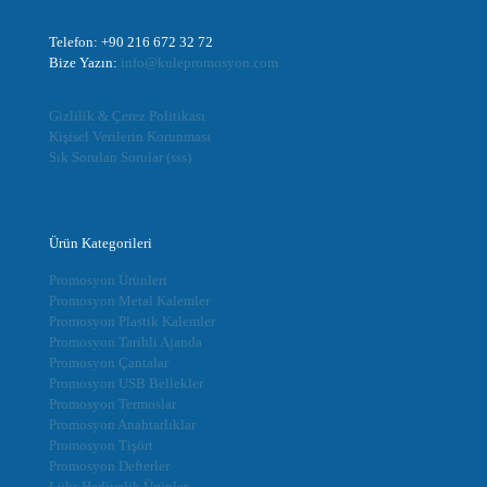
Telefon: +90 216 672 32 72
Bize Yazın:
info@kulepromosyon.com
Gizlilik & Çerez Politikası
Kişisel Verilerin Korunması
Sık Sorulan Sorular (sss)
Ürün Kategorileri
Promosyon Ürünleri
Promosyon Metal Kalemler
Promosyon Plastik Kalemler
Promosyon Tarihli Ajanda
Promosyon Çantalar
Promosyon USB Bellekler
Promosyon Termoslar
Promosyon Anahtarlıklar
Promosyon Tişört
Promosyon Defterler
Lüks Hediyelik Ürünler