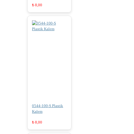
₺
8,00
0544-100-S Plastik
Kalem
₺
8,00