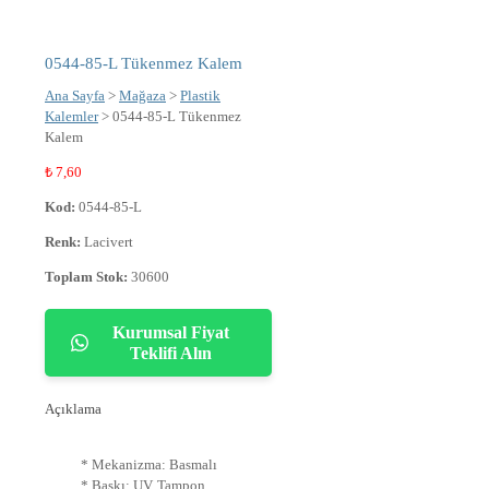
0544-85-L Tükenmez Kalem
Ana Sayfa
>
Mağaza
>
Plastik
Kalemler
> 0544-85-L Tükenmez
Kalem
₺
7,60
Kod:
0544-85-L
Renk:
Lacivert
Toplam Stok:
30600
Kurumsal Fiyat
Teklifi Alın
Açıklama
* Mekanizma: Basmalı
* Baskı: UV, Tampon