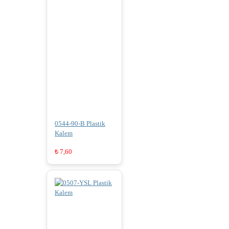
0544-90-B Plastik
Kalem
₺
7,60