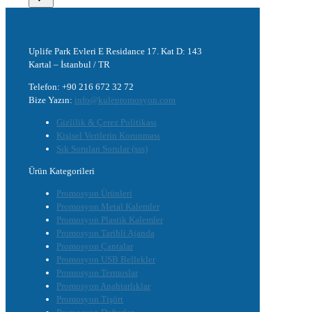
Uplife Park Evleri E Residance 17. Kat D: 143
Kartal – İstanbul / TR
Telefon: +90 216 672 32 72
Bize Yazın:
info@kulepromosyon.com
Gizlilik & Çerez Politikası
Kişisel Verilerin Korunması
Sık Sorulan Sorular (sss)
Ürün Kategorileri
Promosyon Ürünleri
Promosyon Metal Kalemler
Promosyon Plastik Kalemler
Promosyon Tarihli Ajanda
Promosyon Çantalar
Promosyon USB Bellekler
Promosyon Termoslar
Promosyon Anahtarlıklar
Promosyon Tişört