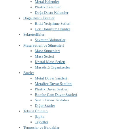
Metal Kalemler
Plastik Kalemler
Doğa Dostu Kalemler
Doğa Dostu Ürünler
Bitki Yetiştirme Setleri
Geri Dönüşüm Ürünler
Sekreterlikler
Sekreter Bloknotlar
Masa Setleri ve Sümenleri
Masa Sümenleri
Masa Setleri
Kristal Masa Setleri
Masaüstü Organizerler
Saatler
Metal Duvar Saatleri
Metalize Duvar Saatleri
Plastik Duvar Saatleri
Bombe Cam Duvar Saatleri
Saatli Duvar Tabloları
Diğer Saatler
Tekstil Ürünleri
Şapka
Tişörtler
Termoslar ve Bardaklar