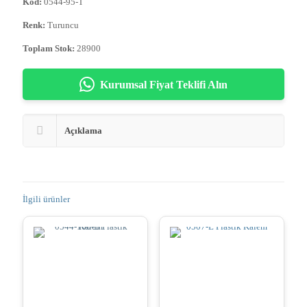
Kod:
0544-95-T
Renk:
Turuncu
Toplam Stok:
28900
Kurumsal Fiyat Teklifi Alın
Açıklama
İlgili ürünler