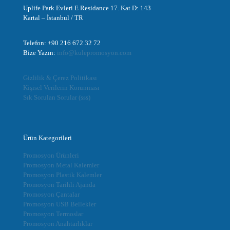
Uplife Park Evleri E Residance 17. Kat D: 143
Kartal – İstanbul / TR
Telefon: +90 216 672 32 72
Bize Yazın:
info@kulepromosyon.com
Gizlilik & Çerez Politikası
Kişisel Verilerin Korunması
Sık Sorulan Sorular (sss)
Ürün Kategorileri
Promosyon Ürünleri
Promosyon Metal Kalemler
Promosyon Plastik Kalemler
Promosyon Tarihli Ajanda
Promosyon Çantalar
Promosyon USB Bellekler
Promosyon Termoslar
Promosyon Anahtarlıklar