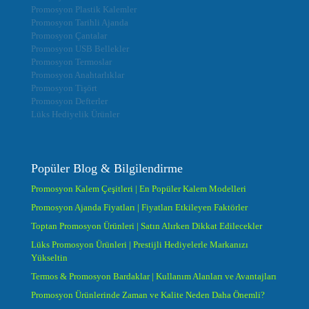
Promosyon Plastik Kalemler
Promosyon Tarihli Ajanda
Promosyon Çantalar
Promosyon USB Bellekler
Promosyon Termoslar
Promosyon Anahtarlıklar
Promosyon Tişört
Promosyon Defterler
Lüks Hediyelik Ürünler
Popüler Blog & Bilgilendirme
Promosyon Kalem Çeşitleri | En Popüler Kalem Modelleri
Promosyon Ajanda Fiyatları | Fiyatları Etkileyen Faktörler
Toptan Promosyon Ürünleri | Satın Alırken Dikkat Edilecekler
Lüks Promosyon Ürünleri | Prestijli Hediyelerle Markanızı
Yükseltin
Termos & Promosyon Bardaklar | Kullanım Alanları ve Avantajları
Promosyon Ürünlerinde Zaman ve Kalite Neden Daha Önemli?