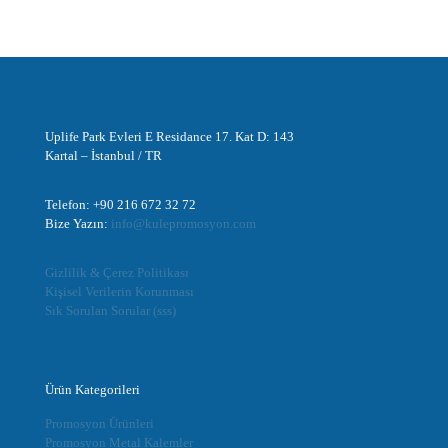
Uplife Park Evleri E Residance 17. Kat D: 143
Kartal – İstanbul / TR
Telefon: +90 216 672 32 72
Bize Yazın:
info@kulepromosyon.com
Gizlilik & Çerez Politikası
Kişisel Verilerin Korunması
Sık Sorulan Sorular (sss)
Ürün Kategorileri
Promosyon Ürünleri
Promosyon Metal Kalemler