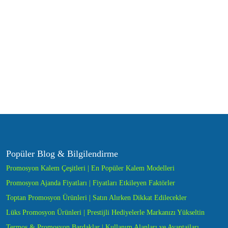
Popüler Blog & Bilgilendirme
Promosyon Kalem Çeşitleri | En Popüler Kalem Modelleri
Promosyon Ajanda Fiyatları | Fiyatları Etkileyen Faktörler
Toptan Promosyon Ürünleri | Satın Alırken Dikkat Edilecekler
Lüks Promosyon Ürünleri | Prestijli Hediyelerle Markanızı Yükseltin
Termos & Promosyon Bardaklar | Kullanım Alanları ve Avantajları