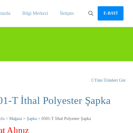
mızda
Bilgi Merkezi
İletişim
E-BAYİ
Tüm Ürünleri Gör
01-T İthal Polyester Şapka
yfa
>
Mağaza
>
Şapka
> 0501-T İthal Polyester Şapka
at Alınız