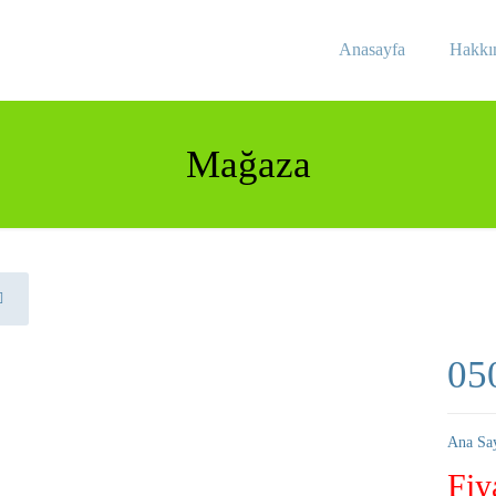
Anasayfa
Hakkı
Mağaza
05
Ana Sa
Fiy