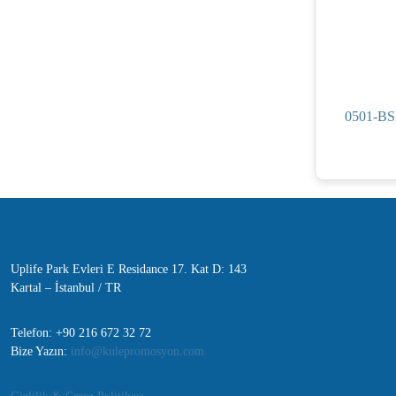
0501-BS
Uplife Park Evleri E Residance 17. Kat D: 143
Kartal – İstanbul / TR
Telefon: +90 216 672 32 72
Bize Yazın:
info@kulepromosyon.com