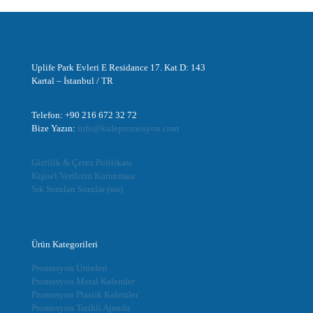
Uplife Park Evleri E Residance 17. Kat D: 143
Kartal – İstanbul / TR
Telefon: +90 216 672 32 72
Bize Yazın:
info@kulepromosyon.com
Gizlilik & Çerez Politikası
Kişisel Verilerin Korunması
Sık Sorulan Sorular (sss)
Ürün Kategorileri
Promosyon Ürünleri
Promosyon Metal Kalemler
Promosyon Plastik Kalemler
Promosyon Tarihli Ajanda