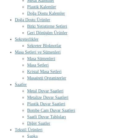
Metal Kalemler
Plastik Kalemler
Doğa Dostu Kalemler
Doğa Dostu Ürünler
Bitki Yetiştirme Setleri
Geri Dönüşüm Ürünler
Sekreterlikler
Sekreter Bloknotlar
Masa Setleri ve Sümenleri
Masa Sümenleri
Masa Setleri
Kristal Masa Setleri
Masaüstü Organizerler
Saatler
Metal Duvar Saatleri
Metalize Duvar Saatleri
Plastik Duvar Saatleri
Bombe Cam Duvar Saatleri
Saatli Duvar Tabloları
Diğer Saatler
Tekstil Ürünleri
Şapka