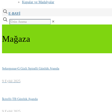
Kupalar ve Madalyalar
E-BAYİ
✕
Mağaza
Şekerpınar-G Gizli Spiralli Günlük Ajanda
9 Eylül 2025
İkitelli-TB Günlük Ajanda
9 Eylül 2025