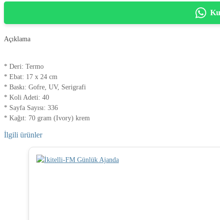
Ku
Açıklama
* Deri: Termo
* Ebat: 17 x 24 cm
* Baskı: Gofre, UV, Serigrafi
* Koli Adeti: 40
* Sayfa Sayısı: 336
* Kağıt: 70 gram (Ivory) krem
İlgili ürünler