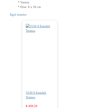
* Vantuz
* Ebat: 8 x 18 cm
İlgili ürünler
3530-S Emzikli
Termos
₺
408,50