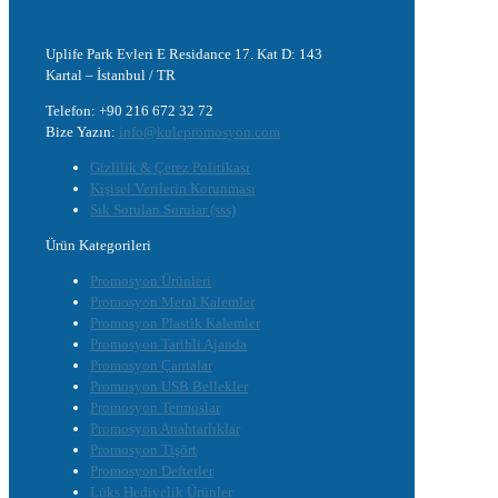
Uplife Park Evleri E Residance 17. Kat D: 143
Kartal – İstanbul / TR
Telefon: +90 216 672 32 72
Bize Yazın:
info@kulepromosyon.com
Gizlilik & Çerez Politikası
Kişisel Verilerin Korunması
Sık Sorulan Sorular (sss)
Ürün Kategorileri
Promosyon Ürünleri
Promosyon Metal Kalemler
Promosyon Plastik Kalemler
Promosyon Tarihli Ajanda
Promosyon Çantalar
Promosyon USB Bellekler
Promosyon Termoslar
Promosyon Anahtarlıklar
Promosyon Tişört
Promosyon Defterler
Lüks Hediyelik Ürünler