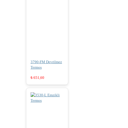
3790-FM Devrilmez
Termos
₺
651,60