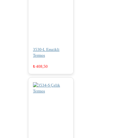
3530-L Emzikli
Termos
₺
408,50