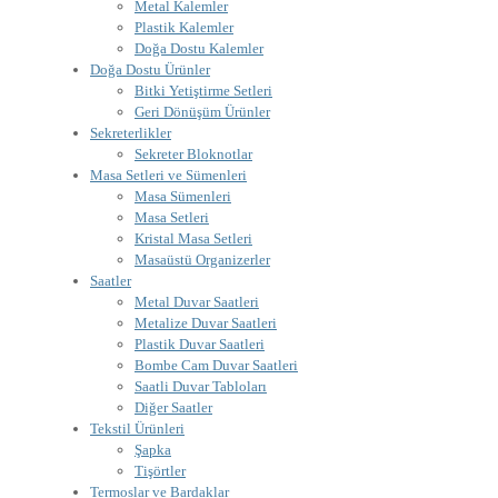
Metal Kalemler
Plastik Kalemler
Doğa Dostu Kalemler
Doğa Dostu Ürünler
Bitki Yetiştirme Setleri
Geri Dönüşüm Ürünler
Sekreterlikler
Sekreter Bloknotlar
Masa Setleri ve Sümenleri
Masa Sümenleri
Masa Setleri
Kristal Masa Setleri
Masaüstü Organizerler
Saatler
Metal Duvar Saatleri
Metalize Duvar Saatleri
Plastik Duvar Saatleri
Bombe Cam Duvar Saatleri
Saatli Duvar Tabloları
Diğer Saatler
Tekstil Ürünleri
Şapka
Tişörtler
Termoslar ve Bardaklar