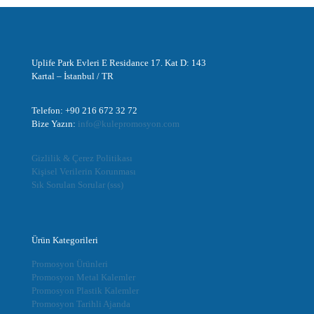
Uplife Park Evleri E Residance 17. Kat D: 143
Kartal – İstanbul / TR
Telefon: +90 216 672 32 72
Bize Yazın:
info@kulepromosyon.com
Gizlilik & Çerez Politikası
Kişisel Verilerin Korunması
Sık Sorulan Sorular (sss)
Ürün Kategorileri
Promosyon Ürünleri
Promosyon Metal Kalemler
Promosyon Plastik Kalemler
Promosyon Tarihli Ajanda